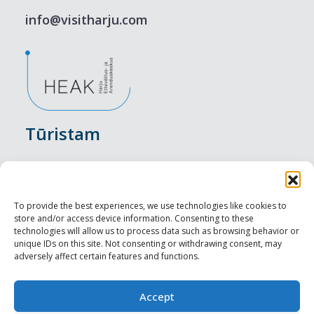
info@visitharju.com
Tūristam
Pasākumi
Nakšņošana
To provide the best experiences, we use technologies like cookies to
store and/or access device information. Consenting to these
Vietas maltītei
technologies will allow us to process data such as browsing behavior or
unique IDs on this site. Not consenting or withdrawing consent, may
adversely affect certain features and functions.
Apskates objekti
Visit Tallinn
Accept