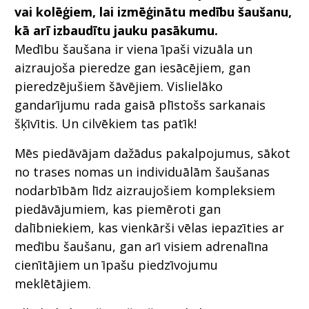
vai kolēģiem, lai izmēģinātu medību šaušanu,
kā arī izbaudītu jauku pasākumu.
Medību šaušana ir viena īpaši vizuāla un
aizraujoša pieredze gan iesācējiem, gan
pieredzējušiem šāvējiem. Vislielāko
gandarījumu rada gaisā plīstošs sarkanais
šķīvītis. Un cilvēkiem tas patīk!
Mēs piedāvājam dažādus pakalpojumus, sākot
no trases nomas un individuālām šaušanas
nodarbībām līdz aizraujošiem kompleksiem
piedāvājumiem, kas piemēroti gan
dalībniekiem, kas vienkārši vēlas iepazīties ar
medību šaušanu, gan arī visiem adrenalīna
cienītājiem un īpašu piedzīvojumu
meklētājiem.