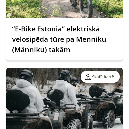
“E-Bike Estonia” elektriskā
velosipēda tūre pa Menniku
(Männiku) takām
Skatīt kartē