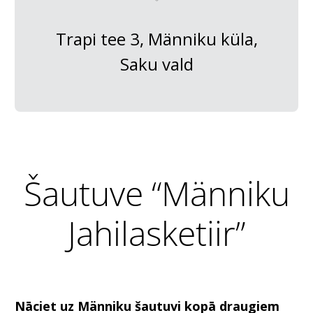
Trapi tee 3, Männiku küla,
Saku vald
Šautuve “Männiku
Jahilasketiir”
Nāciet uz Männiku šautuvi kopā draugiem