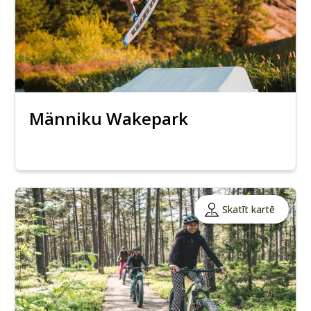
Männiku Wakepark
Skatīt kartē