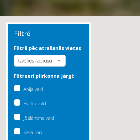
Filtrē
Filtrē pēc atrašanās vietas
Filtreeri piirkonna järgi:
Anija vald
Harku vald
Jõelähtme vald
Keila linn