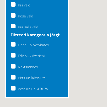
Kiili vald
Kose vald
Kuusalu vald
Filtreeri kategooria järgi:
Lääne-Harju vald
Daba un Aktivitātes
Loksa linn
Ēdieni & dzērieni
Maardu linn
Naktsmītnes
Raasiku vald
Pirts un labsajūta
Rae vald
Vēsture un kultūra
Saku vald
Saue vald