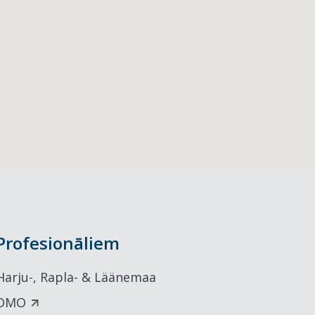
Profesionāliem
Harju-, Rapla- & Läänemaa
DMO