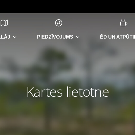
KLĀJ
PIEDZĪVOJUMS
ĒD UN ATPŪTI
Kartes lietotne