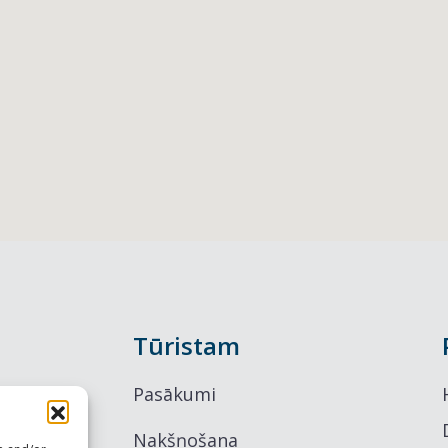
Tūristam
Pasākumi
Nakšņošana