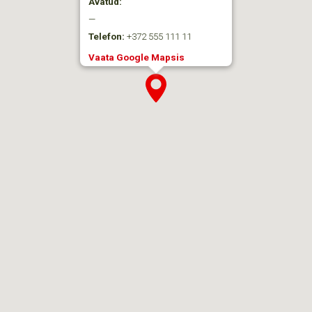
Avatud:
—
Telefon:
+372 555 111 11
Vaata Google Mapsis