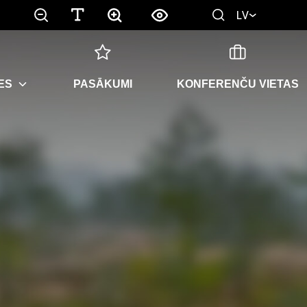
LV
ES
PASĀKUMI
KONFERENČU VIETAS