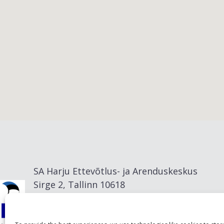
Viimsi vald
SA Harju Ettevõtlus- ja Arenduskeskus
Sirge 2, Tallinn 10618
info@visitharju.com