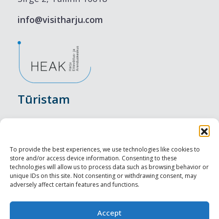
info@visitharju.com
Tūristam
Pasākumi
Nakšņošana
To provide the best experiences, we use technologies like cookies to
store and/or access device information. Consenting to these
Vietas maltītei
technologies will allow us to process data such as browsing behavior or
unique IDs on this site. Not consenting or withdrawing consent, may
adversely affect certain features and functions.
Apskates objekti
Visit Tallinn
Accept