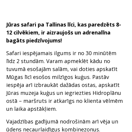
Jūras safari pa Tallinas līci, kas paredzēts 8-
12 cilvēkiem, ir aizraujošs un adrenalīna
bagāts piedzīvojums!
Safari iespējamais ilgums ir no 30 minūtēm
līdz 2 stundām. Varam apmeklēt kādu no
tuvumā esošajām salām, vai doties apskatīt
Mūgas līcī esošos milzīgos kuģus. Pastāv
iespēja arī izbraukāt dažādas ostas, apskatīt
Jūras muzeja kuģus un iegriezties Hidroplānu
ostā – maršruts ir atkarīgs no klienta vēlmēm
un laika apstākļiem.
Vajadzības gadījumā nodrošinām arī vēja un
ūdens necaurlaidīgus kombinezonus.