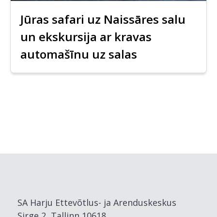
Jūras safari uz Naissāres salu
un ekskursija ar kravas
automašīnu uz salas
SA Harju Ettevõtlus- ja Arenduskeskus
Sirge 2, Tallinn 10618