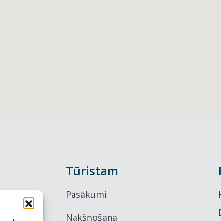
Tūristam
Pasākumi
Nakšņošana