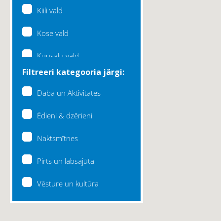
Kiili vald
Kose vald
Kuusalu vald
Filtreeri kategooria järgi:
Lääne-Harju vald
Daba un Aktivitātes
Loksa linn
Ēdieni & dzērieni
Maardu linn
Naktsmītnes
Raasiku vald
Pirts un labsajūta
Rae vald
Vēsture un kultūra
Saku vald
Saue vald