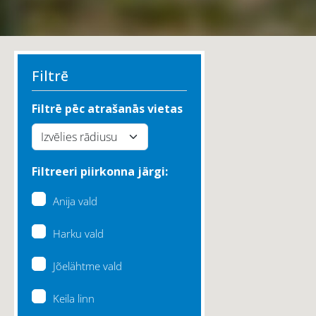
Filtrē
Filtrē pēc atrašanās vietas
Filtreeri piirkonna järgi:
Anija vald
Harku vald
Jõelähtme vald
Keila linn