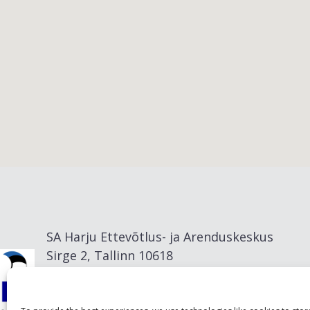
Viimsi vald
SA Harju Ettevõtlus- ja Arenduskeskus
Sirge 2, Tallinn 10618
info@visitharju.com