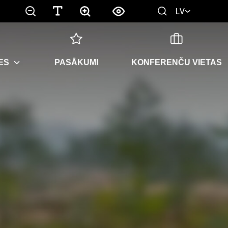
LV
ES
PASĀKUMI
KONFERENČU VIETAS