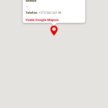
Avatud:
—
Telefon:
+372 562 241 46
Vaata Google Mapsis