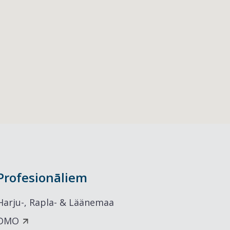
Profesionāliem
Harju-, Rapla- & Läänemaa
DMO