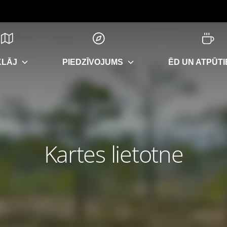
KLĀJ
PIEDZĪVOJUMS
ĒD UN ATPŪTI
Kartes lietotne