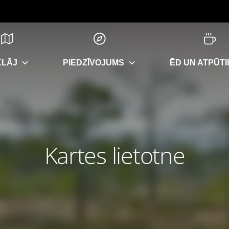
KLĀJ
PIEDZĪVOJUMS
ĒD UN ATPŪTI
Kartes lietotne