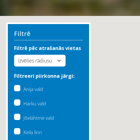
Filtrē
Filtrē pēc atrašanās vietas
Filtreeri piirkonna järgi:
Anija vald
Harku vald
Jõelähtme vald
Keila linn