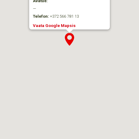
Avatud:
—
Telefon:
+372 566 781 13
Vaata Google Mapsis