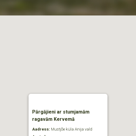
Pārgājieni ar stumjamām
ragavām Kervemā
Aadress:
Mustjõe küla Anija vald