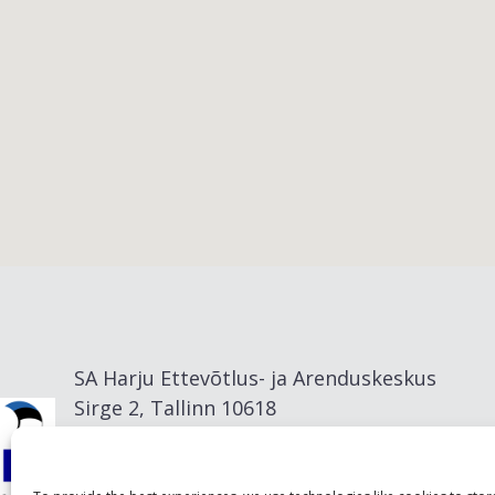
Viimsi vald
SA Harju Ettevõtlus- ja Arenduskeskus
Sirge 2, Tallinn 10618
info@visitharju.com