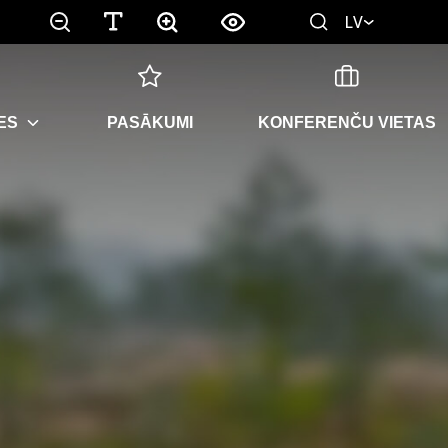
LV
ES
PASĀKUMI
KONFERENČU VIETAS