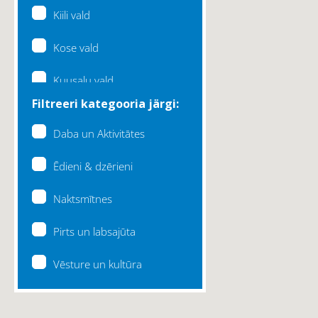
Kiili vald
Kose vald
Kuusalu vald
Filtreeri kategooria järgi:
Lääne-Harju vald
Daba un Aktivitātes
Loksa linn
Ēdieni & dzērieni
Maardu linn
Naktsmītnes
Raasiku vald
Pirts un labsajūta
Rae vald
Vēsture un kultūra
Saku vald
Saue vald