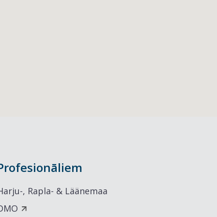
Profesionāliem
Harju-, Rapla- & Läänemaa
DMO