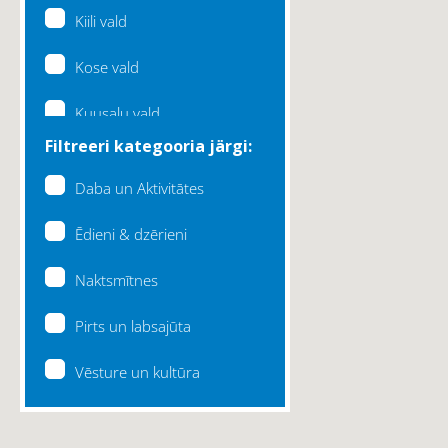
Kiili vald
Kose vald
Kuusalu vald
Filtreeri kategooria järgi:
Lääne-Harju vald
Daba un Aktivitātes
Loksa linn
Ēdieni & dzērieni
Maardu linn
Naktsmītnes
Raasiku vald
Pirts un labsajūta
Rae vald
Vēsture un kultūra
Saku vald
Saue vald