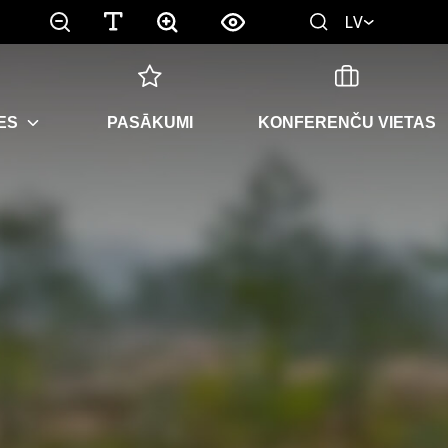
LV
ES
PASĀKUMI
KONFERENČU VIETAS