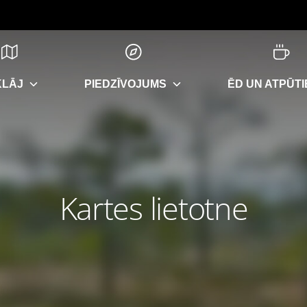
KLĀJ
PIEDZĪVOJUMS
ĒD UN ATPŪTI
Kartes lietotne