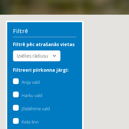
Filtrē
Filtrē pēc atrašanās vietas
Filtreeri piirkonna järgi:
Anija vald
Harku vald
Jõelähtme vald
Keila linn