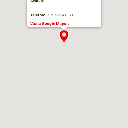
Avatud:
—
Telefon:
+372 530 431 50
Vaata Google Mapsis