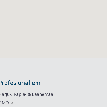
Profesionāliem
Harju-, Rapla- & Läänemaa
DMO