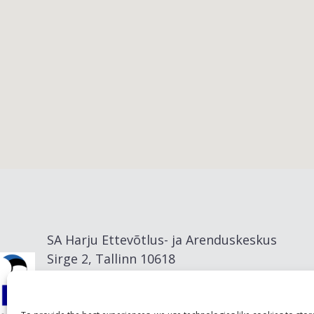
Viimsi vald
SA Harju Ettevõtlus- ja Arenduskeskus
Sirge 2, Tallinn 10618
info@visitharju.com