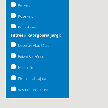
Kiili vald
Kose vald
Kuusalu vald
Filtreeri kategooria järgi:
Lääne-Harju vald
Daba un Aktivitātes
Loksa linn
Ēdieni & dzērieni
Maardu linn
Naktsmītnes
Raasiku vald
Pirts un labsajūta
Rae vald
Vēsture un kultūra
Saku vald
Saue vald