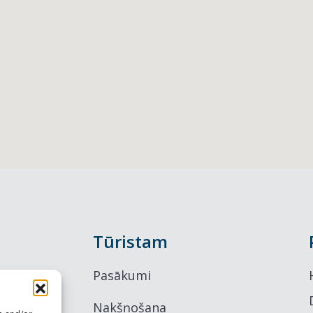
Tūristam
Pasākumi
Nakšņošana