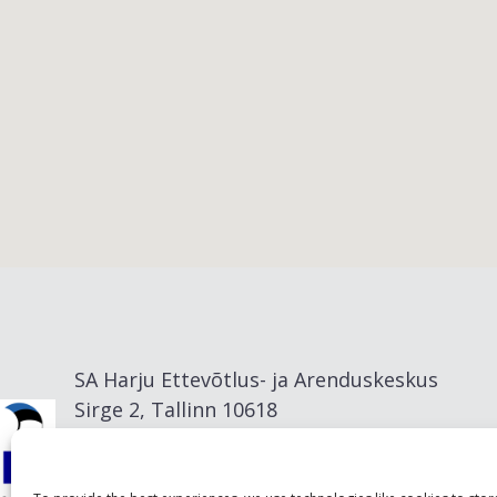
Viimsi vald
SA Harju Ettevõtlus- ja Arenduskeskus
Sirge 2, Tallinn 10618
info@visitharju.com