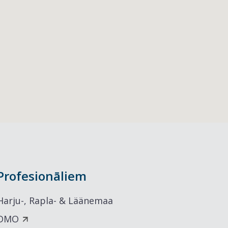
Profesionāliem
Harju-, Rapla- & Läänemaa
DMO