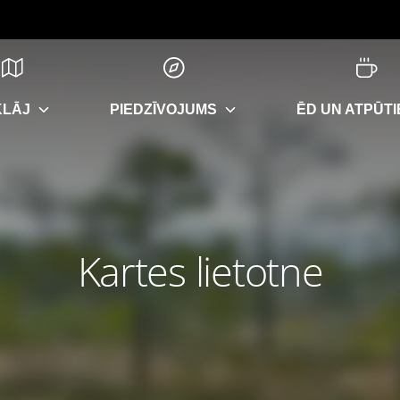
KLĀJ
PIEDZĪVOJUMS
ĒD UN ATPŪTI
Kartes lietotne