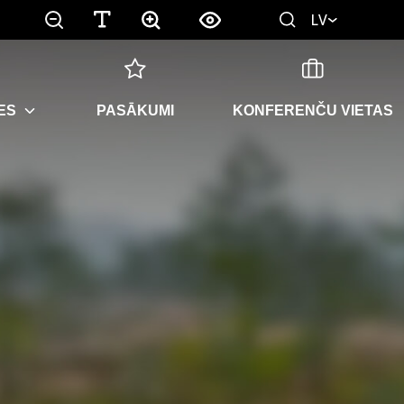
LV
ES
PASĀKUMI
KONFERENČU VIETAS