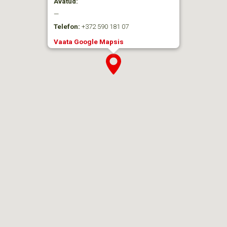
Avatud:
—
Telefon:
+372 590 181 07
Vaata Google Mapsis