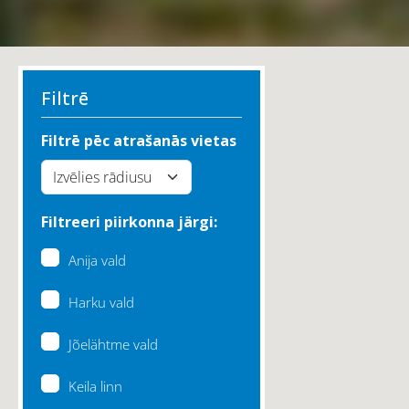
Filtrē
Filtrē pēc atrašanās vietas
Filtreeri piirkonna järgi:
Anija vald
Harku vald
Jõelähtme vald
Keila linn