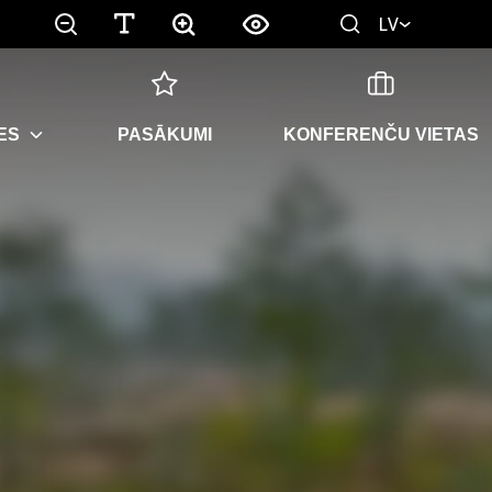
LV
ES
PASĀKUMI
KONFERENČU VIETAS