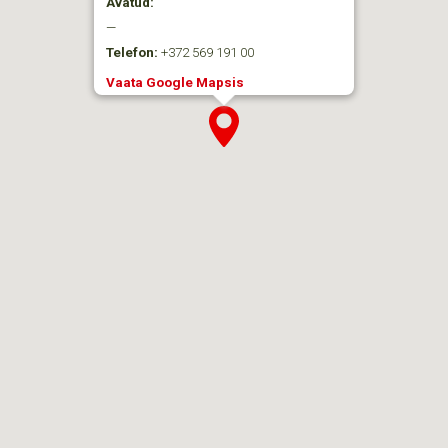
Avatud:
—
Telefon:
+372 569 191 00
Vaata Google Mapsis