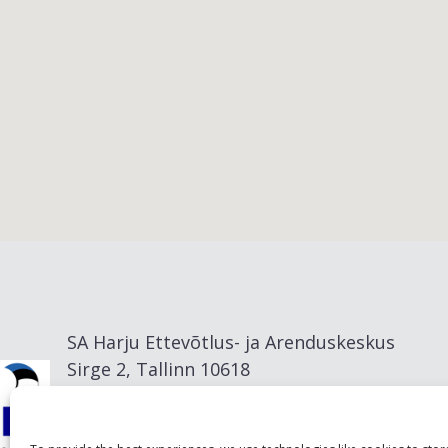
Viimsi vald
SA Harju Ettevõtlus- ja Arenduskeskus
Sirge 2, Tallinn 10618
info@visitharju.com