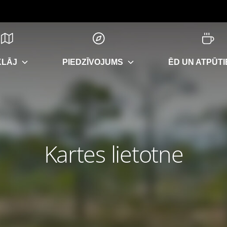
KLĀJ
PIEDZĪVOJUMS
ĒD UN ATPŪTI
Kartes lietotne