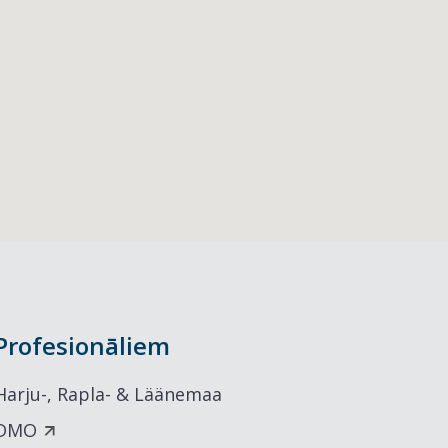
Profesionāliem
Harju-, Rapla- & Läänemaa
DMO