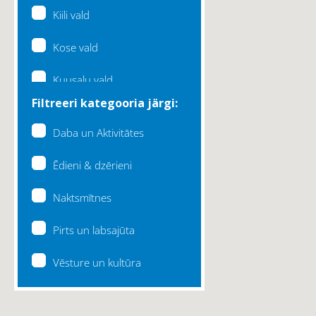
Kiili vald
Kose vald
Kuusalu vald
Filtreeri kategooria järgi:
Lääne-Harju vald
Daba un Aktivitātes
Loksa linn
Ēdieni & dzērieni
Maardu linn
Naktsmītnes
Raasiku vald
Pirts un labsajūta
Rae vald
Vēsture un kultūra
Saku vald
Saue vald