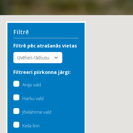
Filtrē
Filtrē pēc atrašanās vietas
Filtreeri piirkonna järgi:
Anija vald
Harku vald
Jõelähtme vald
Keila linn