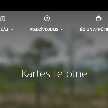
KLĀJ
PIEDZĪVOJUMS
ĒD UN ATPŪTI
Kartes lietotne