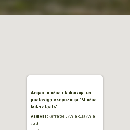
Anijas muižas ekskursija un
pastāvīgā ekspozīcija "Muižas
laika stāsts"
Aadress:
Kehra tee 8 Anija küla Anija
vald