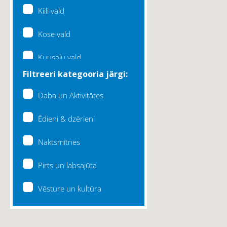
Kiili vald
Kose vald
Kuusalu vald
Filtreeri kategooria järgi:
Lääne-Harju vald
Daba un Aktivitātes
Loksa linn
Ēdieni & dzērieni
Maardu linn
Naktsmītnes
Raasiku vald
Pirts un labsajūta
Rae vald
Vēsture un kultūra
Saku vald
Saue vald