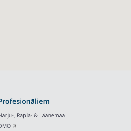
Profesionāliem
Harju-, Rapla- & Läänemaa
DMO