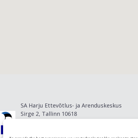
Viimsi vald
SA Harju Ettevõtlus- ja Arenduskeskus
Sirge 2, Tallinn 10618
info@visitharju.com