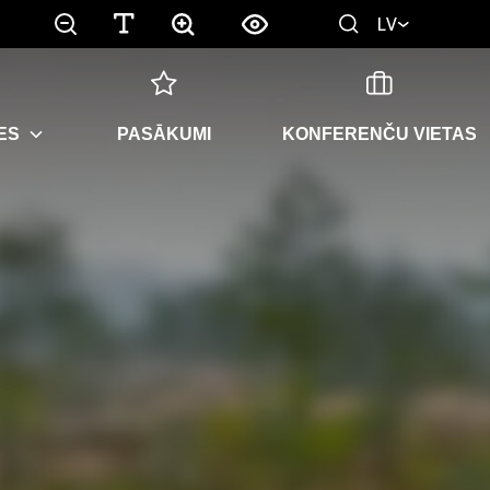
LV
ES
PASĀKUMI
KONFERENČU VIETAS