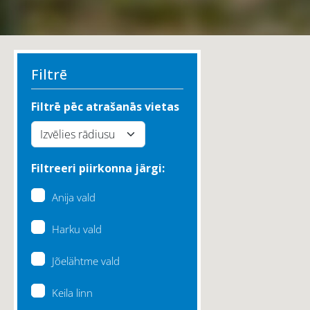
Filtrē
Filtrē pēc atrašanās vietas
Filtreeri piirkonna järgi:
Anija vald
Harku vald
Jõelähtme vald
Keila linn