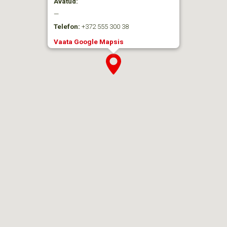
Avatud:
—
Telefon:
+372 555 300 38
Vaata Google Mapsis