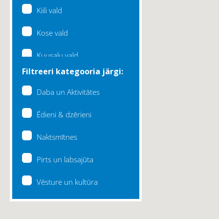
Kiili vald
Kose vald
Kuusalu vald
Filtreeri kategooria järgi:
Lääne-Harju vald
Daba un Aktivitātes
Loksa linn
Ēdieni & dzērieni
Maardu linn
Naktsmītnes
Raasiku vald
Pirts un labsajūta
Rae vald
Vēsture un kultūra
Saku vald
Saue vald