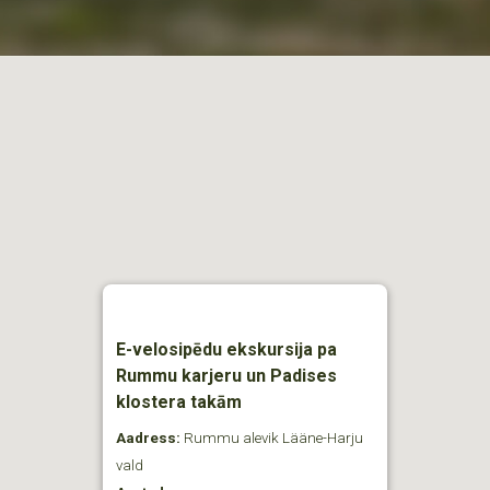
E-velosipēdu ekskursija pa
Rummu karjeru un Padises
klostera takām
Aadress:
Rummu alevik Lääne-Harju
vald