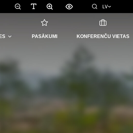
LV
ES
PASĀKUMI
KONFERENČU VIETAS