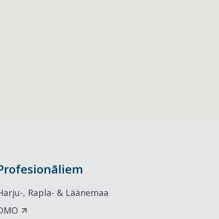
Profesionāliem
Harju-, Rapla- & Läänemaa
DMO