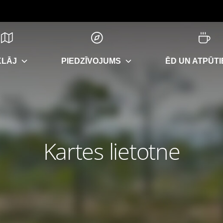
KLĀJ
PIEDZĪVOJUMS
ĒD UN ATPŪTI
Kartes lietotne