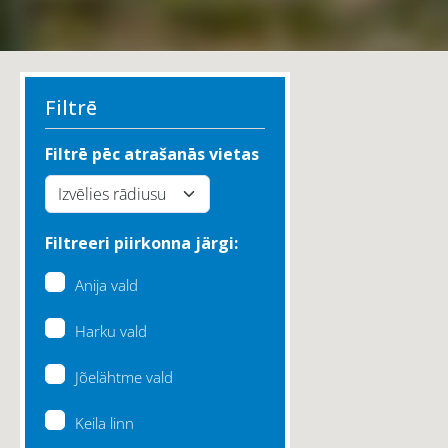
Filtrē
Filtrē pēc atrašanās vietas
Filtreeri piirkonna järgi:
Anija vald
Harku vald
Jõelähtme vald
Keila linn