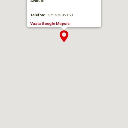
Avatud:
—
Telefon:
+372 535 863 53
Vaata Google Mapsis