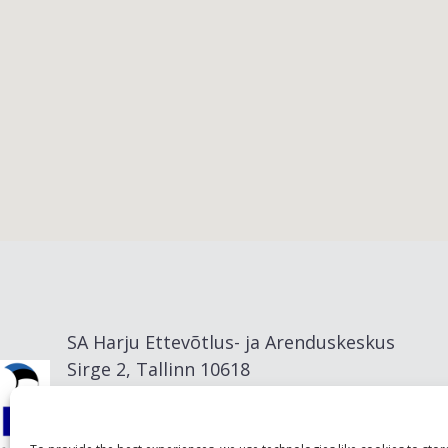
Viimsi vald
SA Harju Ettevõtlus- ja Arenduskeskus
Sirge 2, Tallinn 10618
info@visitharju.com