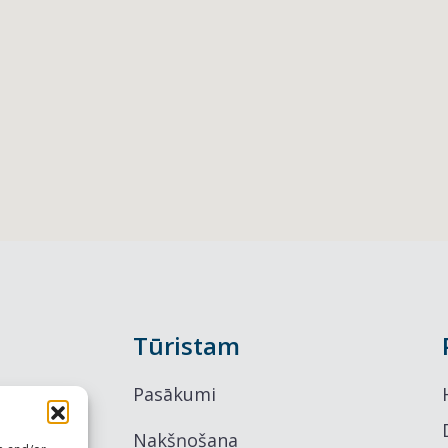
Tūristam
Pasākumi
Nakšņošana