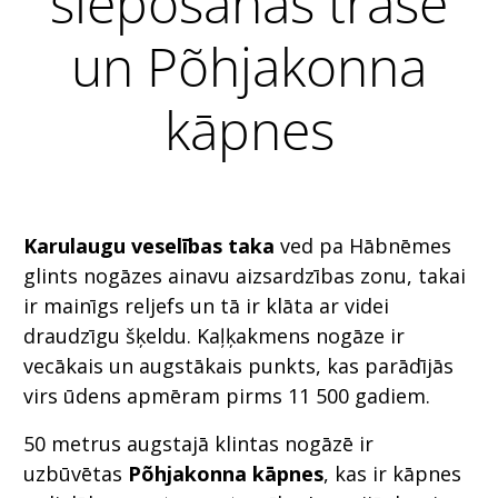
slēpošanas trase
un Põhjakonna
kāpnes
Karulaugu veselības taka
ved pa Hābnēmes
glints nogāzes ainavu aizsardzības zonu, takai
ir mainīgs reljefs un tā ir klāta ar videi
draudzīgu šķeldu. Kaļķakmens nogāze ir
vecākais un augstākais punkts, kas parādījās
virs ūdens apmēram pirms 11 500 gadiem.
50 metrus augstajā klintas nogāzē ir
uzbūvētas
Põhjakonna kāpnes
, kas ir kāpnes