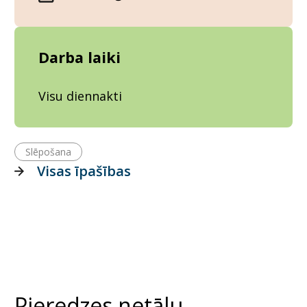
Darba laiki
Visu diennakti
Slēpošana
Visas īpašības
Pieredzes netālu