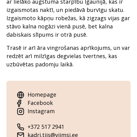
ar lielāko augstuma starpību Igaunijā, kas ir
izgaismotas naktī, un piedāvā burvīgu skatu.
Izgaismoto kāpņu robežas, kā zigzags vijas gar
stāvo kalna nogāzi vienā pusē, bet kalna
dabiskais slīpums ir otrā pusē.
Trasē ir arī āra vingrošanas aprīkojums, un var
redzēt arī milzīgas degvielas tvertnes, kas
uzbūvētas padomju laikā.
Homepage
Facebook
Instagram
+372 517 2941
kadri.tiis@viimsi.ee