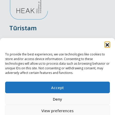
Tūristam
Pasākumi
Nakšņošana
To provide the best experiences, we use technologies like cookies to
store and/or access device information. Consenting to these
Vietas maltītei
technologies will allow us to process data such as browsing behavior or
unique IDs on this site. Not consenting or withdrawing consent, may
adversely affect certain features and functions.
Apskates objekti
Visit Tallinn
Accept
Profesionāliem
Deny
View preferences
Harju-, Rapla- & Läänemaa DMO