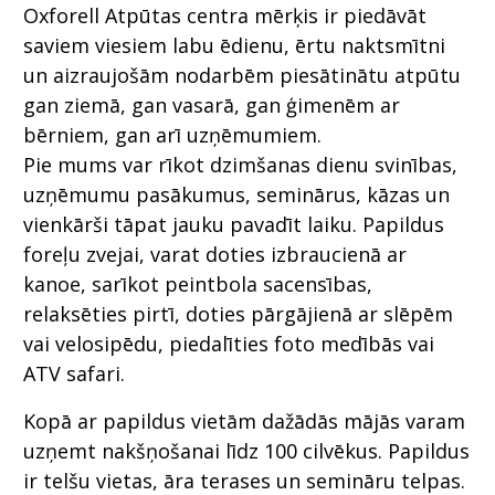
Oxforell Atpūtas centra mērķis ir piedāvāt
saviem viesiem labu ēdienu, ērtu naktsmītni
un aizraujošām nodarbēm piesātinātu atpūtu
gan ziemā, gan vasarā, gan ģimenēm ar
bērniem, gan arī uzņēmumiem.
Pie mums var rīkot dzimšanas dienu svinības,
uzņēmumu pasākumus, seminārus, kāzas un
vienkārši tāpat jauku pavadīt laiku. Papildus
foreļu zvejai, varat doties izbraucienā ar
kanoe, sarīkot peintbola sacensības,
relaksēties pirtī, doties pārgājienā ar slēpēm
vai velosipēdu, piedalīties foto medībās vai
ATV safari.
Kopā ar papildus vietām dažādās mājās varam
uzņemt nakšņošanai līdz 100 cilvēkus. Papildus
ir telšu vietas, āra terases un semināru telpas.