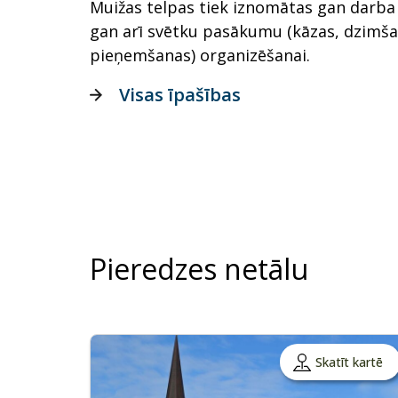
Muižas telpas tiek iznomātas gan darba 
gan arī svētku pasākumu (kāzas, dzimša
pieņemšanas) organizēšanai.
Visas īpašības
Pieredzes netālu
Skatīt kartē