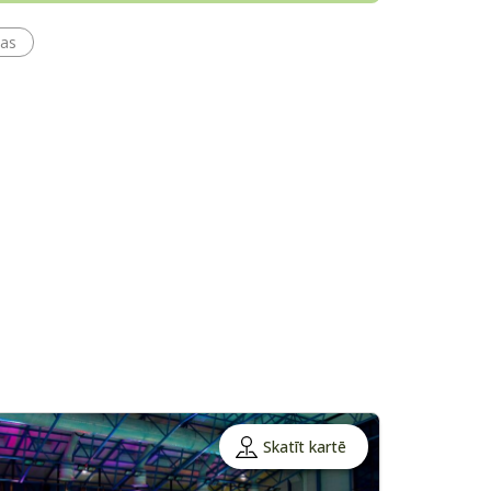
as
Skatīt kartē