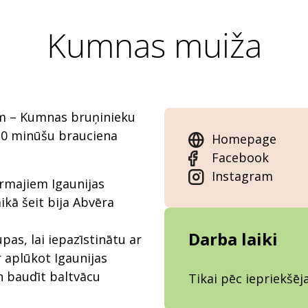
Kumnas muiža
ām – Kumnas bruņinieku
 20 minūšu brauciena
Homepage
Facebook
Instagram
irmajiem Igaunijas
ikā šeit bija Abvēra
Darba laiki
as, lai iepazīstinātu ar
 aplūkot Igaunijas
n baudīt baltvācu
Tikai pēc iepriekšē