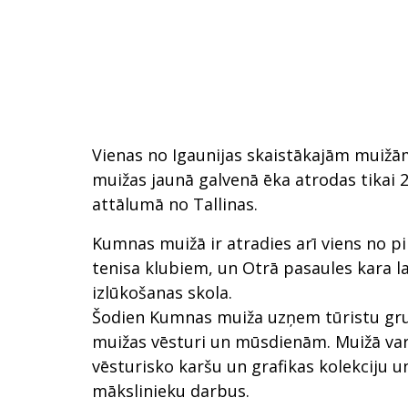
Vienas no Igaunijas skaistākajām muiž
muižas jaunā galvenā ēka atrodas tikai
attālumā no Tallinas.
Kumnas muižā ir atradies arī viens no p
tenisa klubiem, un Otrā pasaules kara la
izlūkošanas skola.
Šodien Kumnas muiža uzņem tūristu grup
muižas vēsturi un mūsdienām. Muižā var
vēsturisko karšu un grafikas kolekciju u
mākslinieku darbus.