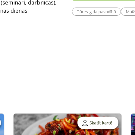
(semināri, darbnīcas),
nas dienas,
Tūres gida pavadībā
Muiž
Skatīt kartē