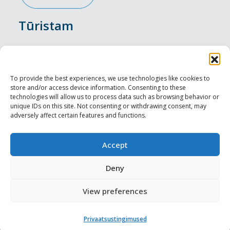
Tūristam
Pasākumi
Nakšņošana
To provide the best experiences, we use technologies like cookies to
store and/or access device information. Consenting to these
Vietas maltītei
technologies will allow us to process data such as browsing behavior or
unique IDs on this site. Not consenting or withdrawing consent, may
adversely affect certain features and functions.
Apskates objekti
Visit Tallinn
Accept
Profesionāliem
Deny
View preferences
Harju-, Rapla- & Läänemaa DMO
Privaatsustingimused