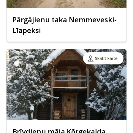
Pārgājienu taka Nemmeveski-
Līapeksi
Skatīt kartē
Brīvdienu māja Kõrgekalda