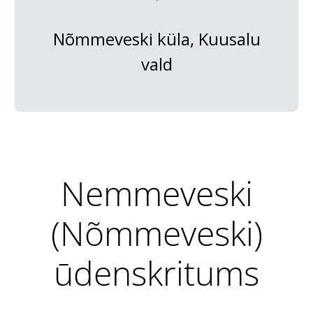
Nõmmeveski küla, Kuusalu
vald
Nemmeveski
(Nõmmeveski)
ūdenskritums