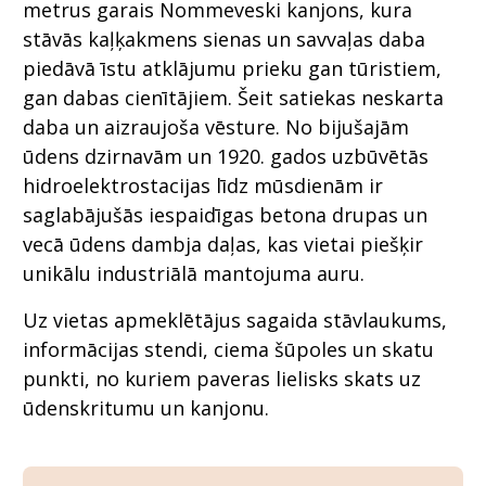
metrus garais Nommeveski kanjons, kura
stāvās kaļķakmens sienas un savvaļas daba
piedāvā īstu atklājumu prieku gan tūristiem,
gan dabas cienītājiem. Šeit satiekas neskarta
daba un aizraujoša vēsture. No bijušajām
ūdens dzirnavām un 1920. gados uzbūvētās
hidroelektrostacijas līdz mūsdienām ir
saglabājušās iespaidīgas betona drupas un
vecā ūdens dambja daļas, kas vietai piešķir
unikālu industriālā mantojuma auru.
Uz vietas apmeklētājus sagaida stāvlaukums,
informācijas stendi, ciema šūpoles un skatu
punkti, no kuriem paveras lielisks skats uz
ūdenskritumu un kanjonu.