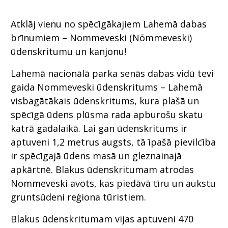
Atklāj vienu no spēcīgākajiem Lahemā dabas
brīnumiem – Nommeveski (Nõmmeveski)
ūdenskritumu un kanjonu!
Lahemā nacionālā parka senās dabas vidū tevi
gaida Nommeveski ūdenskritums – Lahemā
visbagātākais ūdenskritums, kura plašā un
spēcīgā ūdens plūsma rada apburošu skatu
katrā gadalaikā. Lai gan ūdenskritums ir
aptuveni 1,2 metrus augsts, tā īpašā pievilcība
ir spēcīgajā ūdens masā un gleznainajā
apkārtnē. Blakus ūdenskritumam atrodas
Nommeveski avots, kas piedāvā tīru un aukstu
gruntsūdeni reģiona tūristiem.
Blakus ūdenskritumam vijas aptuveni 470