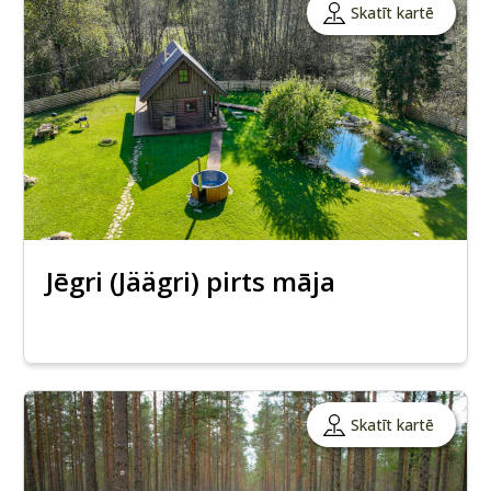
Skatīt kartē
Jēgri (Jäägri) pirts māja
Skatīt kartē