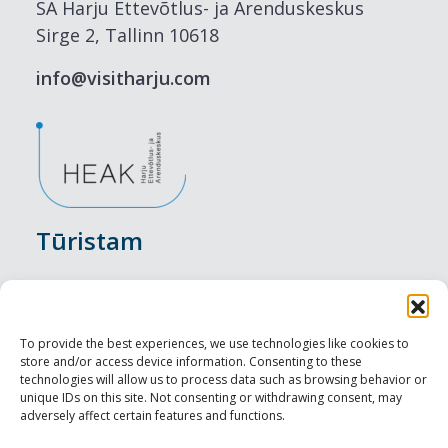
SA Harju Ettevõtlus- ja Arenduskeskus
Sirge 2, Tallinn 10618
info@visitharju.com
Tūristam
Pasākumi
Nakšņošana
To provide the best experiences, we use technologies like cookies to
store and/or access device information. Consenting to these
Vietas maltītei
technologies will allow us to process data such as browsing behavior or
unique IDs on this site. Not consenting or withdrawing consent, may
adversely affect certain features and functions.
Apskates objekti