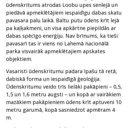
ūdenskritums atrodas Loobu upes senlejā un
piedāvā apmeklētājiem iespaidīgu dabas skatu
pavasara palu laikā. Baltu putu ūdens krīt lejā
pa kaļķakmeni, un visa apkārtne piepildās ar
dabas spēcīgo enerģiju. Nav brīnums, ka tieši
pavasarī tas ir viens no Lahemā nacionālā
parka visvairāk apmeklētajiem apskates
objektiem.
Vasaristi ūdenskritumu padara īpašu tā retā,
dabiskā forma un iespaidīgā ģeoloģija.
Ūdenskritumu veido trīs lielāki pakāpieni – 0,5,
1,5 un 1,6 metru augsti – un kopā ar vairākiem
mazākiem pakāpieniem ūdens krīt aptuveni 10
metru garumā, kopā sasniedzot apmēram 4
m.