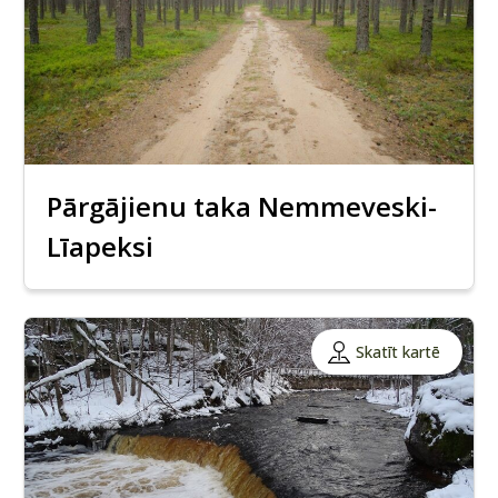
Pārgājienu taka Nemmeveski-
Līapeksi
Skatīt kartē