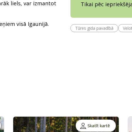
ārāk liels, var izmantot
Tikai pēc iepriekšē
eņiem visā Igaunijā.
Tūres gida pavadībā
Velo
Skatīt kartē