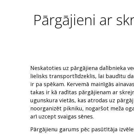
Pārgājieni ar s
Neskatoties uz pārgājiena dalībnieka vec
lielisks transportlīdzeklis, lai baudītu d
ir pa spēkam. Kervemā mainīgās ainava
takas ir kā radītas pārgājienam ar skrej
ugunskura vietās, kas atrodas uz pārgāj
noorganizēt pikniku, nogaršot meža ogas
arī uzcept svaigas sēnes.
Pārgājienu garums pēc pasūtītāja izvēles