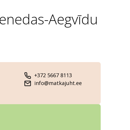
 Jenedas-Aegvīdu
+372 5667 8113
info@matkajuht.ee