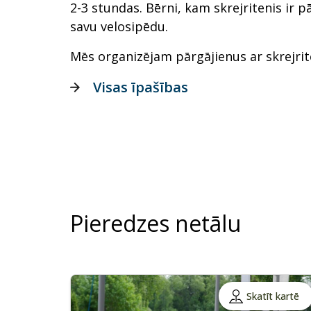
2-3 stundas. Bērni, kam skrejritenis ir p
savu velosipēdu.
Mēs organizējam pārgājienus ar skrejrit
Visas īpašības
Pieredzes netālu
Skatīt kartē