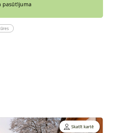
ja pasūtījuma
tūres
Skatīt kartē