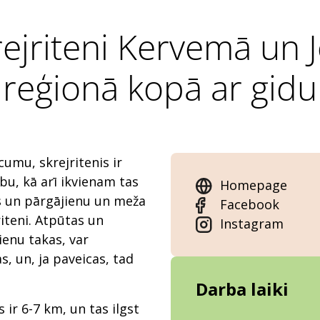
krejriteni Kervemā un
reģionā kopā ar gidu
umu, skrejritenis ir
abu, kā arī ikvienam tas
Homepage
s un pārgājienu un meža
Facebook
riteni. Atpūtas un
Instagram
ienu takas, var
, un, ja paveicas, tad
Darba laiki
 ir 6-7 km, un tas ilgst