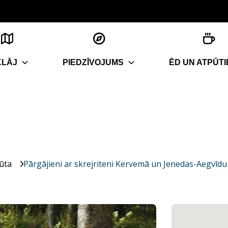
KLĀJ
PIEDZĪVOJUMS
ĒD UN ATPŪTI
ūta
Pārgājieni ar skrejriteni Kervemā un Jenedas-Aegvīdu