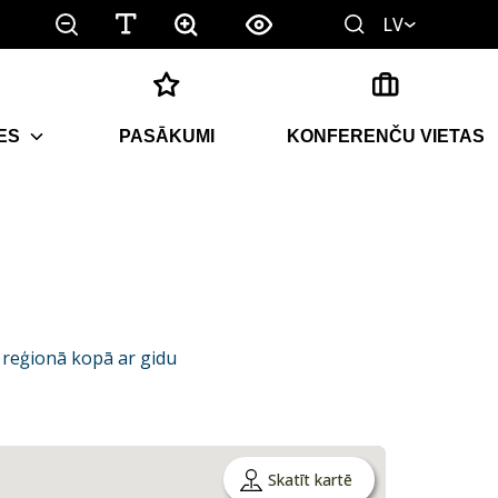
LV
ES
PASĀKUMI
KONFERENČU VIETAS
 reģionā kopā ar gidu
Skatīt kartē