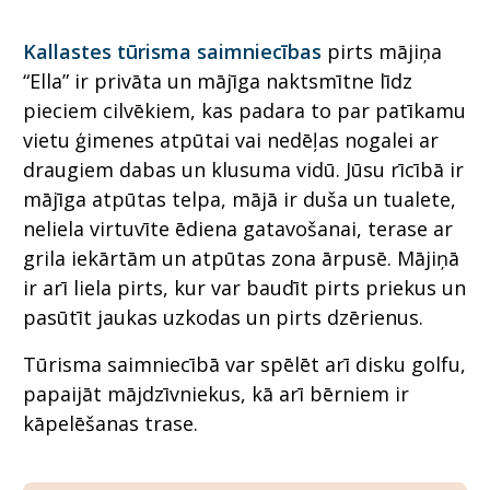
Kallastes tūrisma saimniecības
pirts mājiņa
“Ella” ir privāta un mājīga naktsmītne līdz
pieciem cilvēkiem, kas padara to par patīkamu
vietu ģimenes atpūtai vai nedēļas nogalei ar
draugiem dabas un klusuma vidū. Jūsu rīcībā ir
mājīga atpūtas telpa, mājā ir duša un tualete,
neliela virtuvīte ēdiena gatavošanai, terase ar
grila iekārtām un atpūtas zona ārpusē. Mājiņā
ir arī liela pirts, kur var baudīt pirts priekus un
pasūtīt jaukas uzkodas un pirts dzērienus.
Tūrisma saimniecībā var spēlēt arī disku golfu,
papaijāt mājdzīvniekus, kā arī bērniem ir
kāpelēšanas trase.