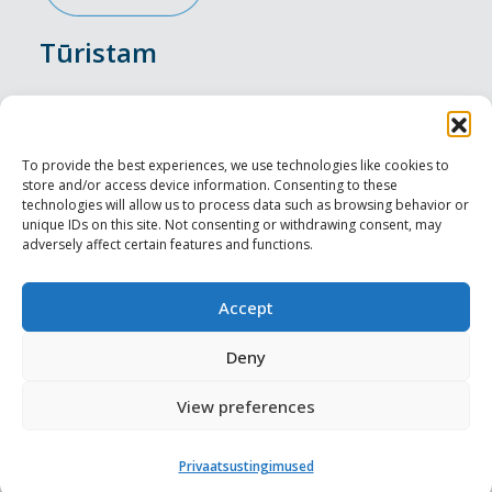
Tūristam
Pasākumi
Nakšņošana
To provide the best experiences, we use technologies like cookies to
store and/or access device information. Consenting to these
Vietas maltītei
technologies will allow us to process data such as browsing behavior or
unique IDs on this site. Not consenting or withdrawing consent, may
adversely affect certain features and functions.
Apskates objekti
Visit Tallinn
Accept
Profesionāliem
Deny
View preferences
Harju-, Rapla- & Läänemaa DMO
Privaatsustingimused