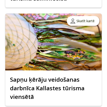
Skatīt kartē
Sapņu ķērāju veidošanas
darbnīca Kallastes tūrisma
viensētā