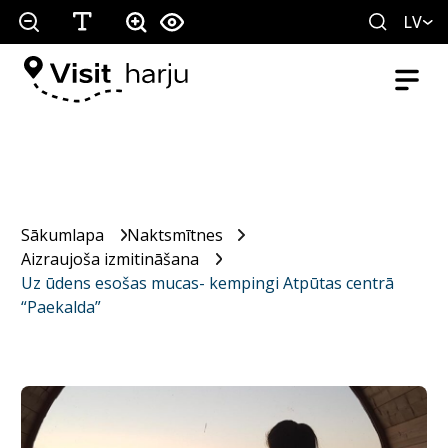
LV
Sākumlapa
Naktsmītnes
Aizraujoša izmitināšana
Uz ūdens esošas mucas- kempingi Atpūtas centrā
“Paekalda”