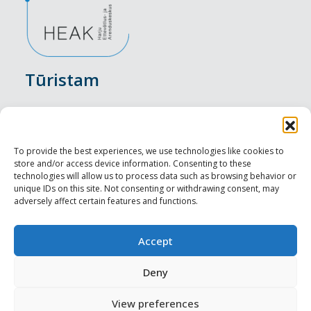
Tūristam
Pasākumi
Nakšņošana
To provide the best experiences, we use technologies like cookies to
store and/or access device information. Consenting to these
Vietas maltītei
technologies will allow us to process data such as browsing behavior or
unique IDs on this site. Not consenting or withdrawing consent, may
adversely affect certain features and functions.
Apskates objekti
Visit Tallinn
Accept
Profesionāliem
Deny
View preferences
Harju-, Rapla- & Läänemaa DMO