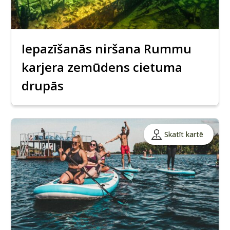
Iepazīšanās niršana Rummu
karjera zemūdens cietuma
drupās
Skatīt kartē