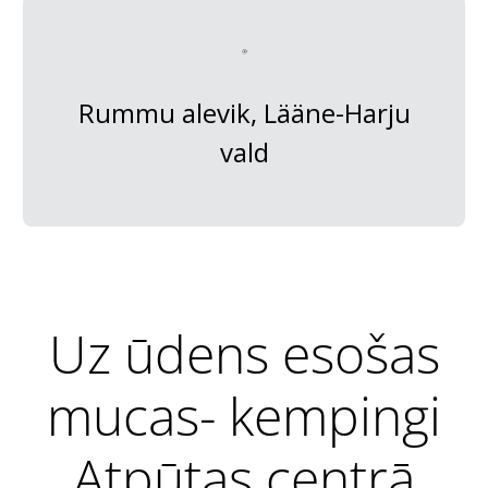
Rummu alevik, Lääne-Harju
vald
Uz ūdens esošas
mucas- kempingi
Atpūtas centrā