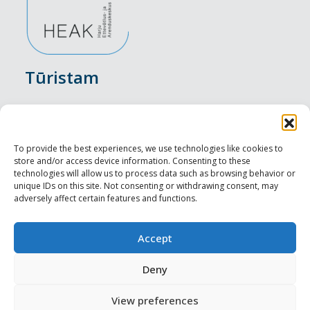
Tūristam
Pasākumi
Nakšņošana
To provide the best experiences, we use technologies like cookies to
store and/or access device information. Consenting to these
Vietas maltītei
technologies will allow us to process data such as browsing behavior or
unique IDs on this site. Not consenting or withdrawing consent, may
adversely affect certain features and functions.
Apskates objekti
Visit Tallinn
Accept
Profesionāliem
Deny
View preferences
Harju-, Rapla- & Läänemaa DMO