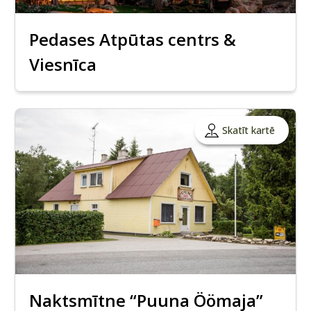
Pedases Atpūtas centrs &
Viesnīca
Skatīt kartē
Naktsmītne “Puuna Öömaja”