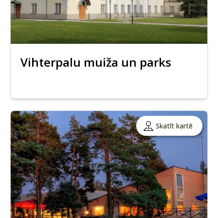
Vihterpalu muiža un parks
Skatīt kartē