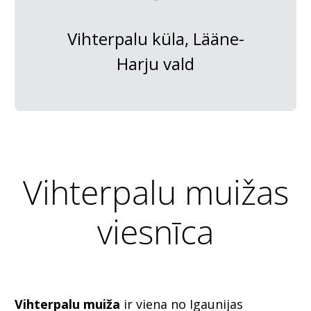
Vihterpalu küla, Lääne-
Harju vald
Vihterpalu muižas
viesnīca
Vihterpalu muiža
ir viena no Igaunijas