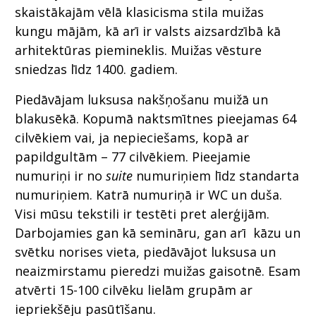
skaistākajām vēlā klasicisma stila muižas
kungu mājām, kā arī ir valsts aizsardzībā kā
arhitektūras piemineklis. Muižas vēsture
sniedzas līdz 1400. gadiem.
Piedāvājam luksusa nakšņošanu muižā un
blakusēkā. Kopumā naktsmītnes pieejamas 64
cilvēkiem vai, ja nepieciešams, kopā ar
papildgultām – 77 cilvēkiem. Pieejamie
numuriņi ir no
suite
numuriņiem līdz standarta
numuriņiem. Katrā numuriņā ir WC un duša.
Visi mūsu tekstili ir testēti pret alerģijām.
Darbojamies gan kā semināru, gan arī kāzu un
svētku norises vieta, piedāvājot luksusa un
neaizmirstamu pieredzi muižas gaisotnē. Esam
atvērti 15-100 cilvēku lielām grupām ar
iepriekšēju pasūtīšanu.