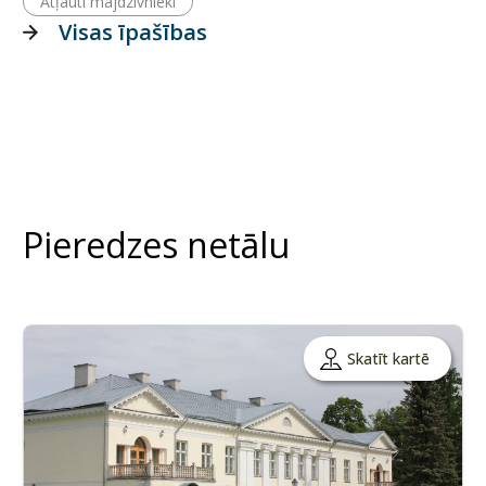
Atļauti mājdzīvnieki
Visas īpašības
Pieredzes netālu
Skatīt kartē