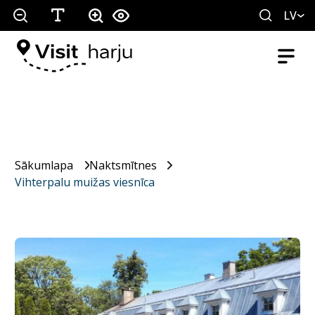
LV
Sākumlapa
Naktsmītnes
Vihterpalu muižas viesnīca