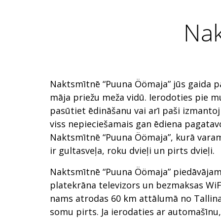
Nak
Naktsmītnē “Puuna Öömaja” jūs gaida p
māja priežu meža vidū. Ierodoties pie 
pasūtiet ēdināšanu vai arī paši izmantoji
viss nepieciešamais gan ēdiena pagatavo
Naktsmītnē “Puuna Öömaja”, kurā varam 
ir gultasveļa, roku dvieļi un pirts dvieļi.
Naktsmītnē “Puuna Öömaja” piedāvājam 
platekrāna televizors un bezmaksas WiF
nams atrodas 60 km attālumā no Tallina
somu pirts. Ja ierodaties ar automašīnu