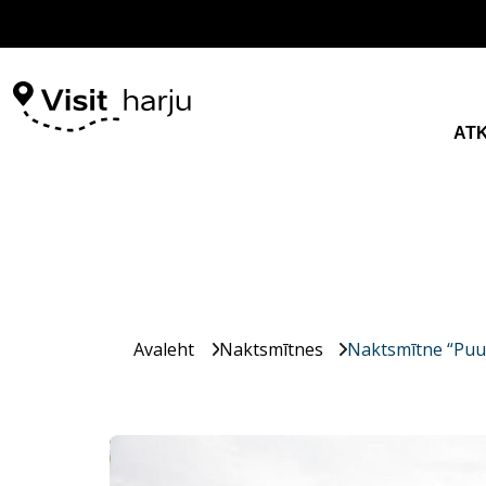
AT
Avaleht
Naktsmītnes
Naktsmītne “Pu