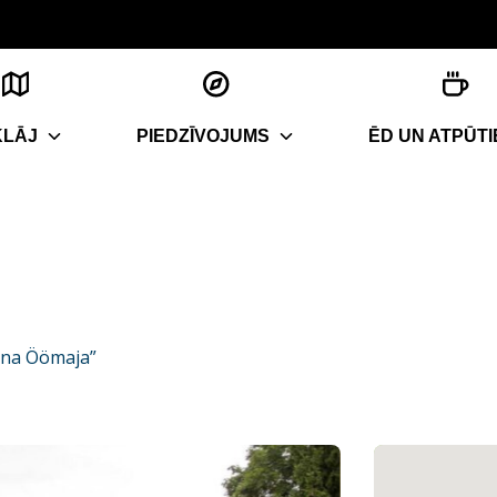
KLĀJ
PIEDZĪVOJUMS
ĒD UN ATPŪTI
una Öömaja”