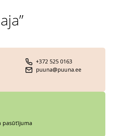
aja”
+372 525 0163
puuna@puuna.ee
ja pasūtījuma