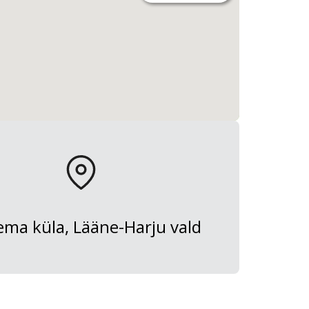
ema küla, Lääne-Harju vald