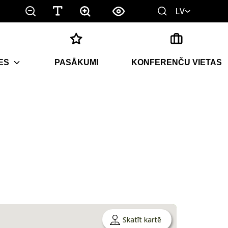
LV
ES
PASĀKUMI
KONFERENČU VIETAS
Skatīt kartē