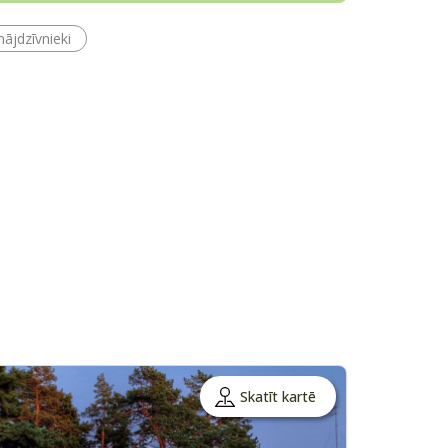
mājdzīvnieki
Skatīt kartē