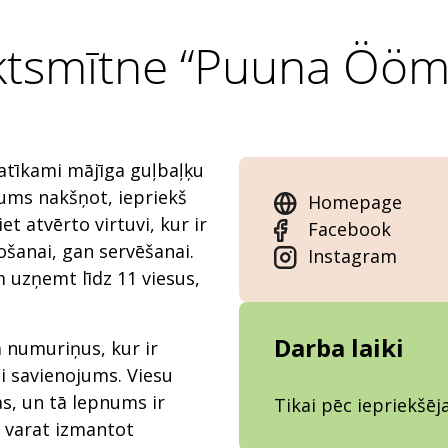
tsmītne “Puuna Ööm
atīkami mājīga guļbaļķu
mums nakšņot, iepriekš
Homepage
et atvērto virtuvi, kur ir
Facebook
šanai, gan servēšanai.
Instagram
uzņemt līdz 11 viesus,
Darba laiki
numuriņus, kur ir
i savienojums. Viesu
s, un tā lepnums ir
Tikai pēc iepriekšē
, varat izmantot