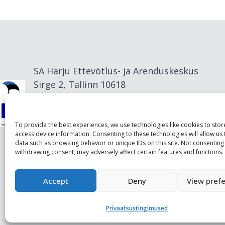
SA Harju Ettevõtlus- ja Arenduskeskus
Sirge 2, Tallinn 10618
info@visitharju.com
To provide the best experiences, we use technologies like cookies to sto
access device information. Consenting to these technologies will allow us
data such as browsing behavior or unique IDs on this site. Not consenting
withdrawing consent, may adversely affect certain features and functions.
Accept
Deny
View pref
Privaatsustingimused