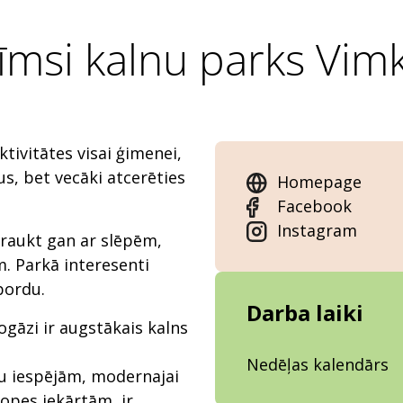
īmsi kalnu parks Vim
tivitātes visai ģimenei,
us, bet vecāki atcerēties
Homepage
Facebook
Instagram
raukt gan ar slēpēm,
. Parkā interesenti
bordu.
Darba laiki
ogāzi ir augstākais kalns
Nedēļas kalendārs
ņu iespējām, modernajai
opes iekārtām, ir