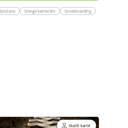
lēpošana
Sniega kamerām
Snowboarding
Skatīt kartē