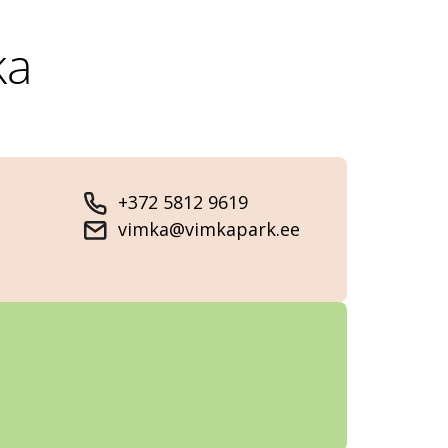
ka
+372 5812 9619
vimka@vimkapark.ee