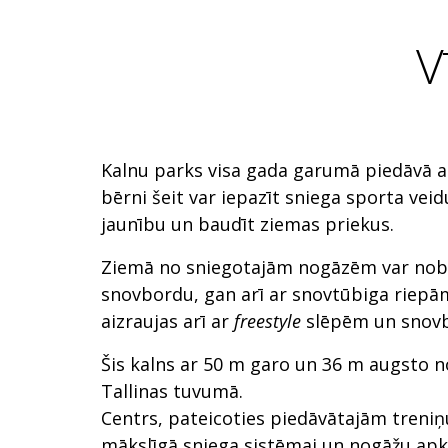
V
Kalnu parks visa gada garumā piedāvā ak
bērni šeit var iepazīt sniega sporta veid
jaunību un baudīt ziemas priekus.
Ziemā no sniegotajām nogāzēm var nob
snovbordu, gan arī ar snovtūbiga riepām
aizraujas arī ar
freestyle
slēpēm un snov
Šis kalns ar 50 m garo un 36 m augsto n
Tallinas tuvumā.
Centrs, pateicoties piedāvātajām treni
mākslīgā sniega sistēmai un nogāžu apk