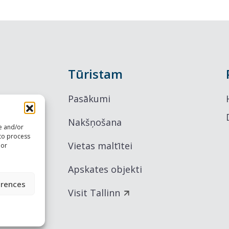
Tūristam
Pasākumi
Nakšņošana
re and/or
 to process
Vietas maltītei
 or
Apskates objekti
erences
Visit Tallinn