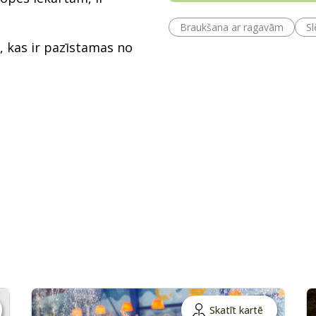
Braukšana ar ragavām
S
s, kas ir pazīstamas no
Skatīt kartē