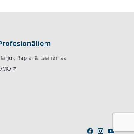
Profesionāliem
Harju-, Rapla- & Läänemaa
DMO