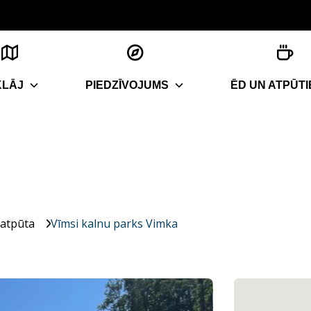
KLĀJ
PIEDZĪVOJUMS
ĒD UN ATPŪTI
 atpūta
Vīmsi kalnu parks Vimka