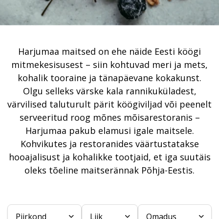
Harjumaa maitsed on ehe näide Eesti köögi
mitmekesisusest – siin kohtuvad meri ja mets,
kohalik tooraine ja tänapäevane kokakunst.
Olgu selleks värske kala rannikuküladest,
värvilised taluturult pärit köögiviljad või peenelt
serveeritud roog mõnes mõisarestoranis –
Harjumaa pakub elamusi igale maitsele.
Kohvikutes ja restoranides väärtustatakse
hooajalisust ja kohalikke tootjaid, et iga suutäis
oleks tõeline maitserännak Põhja-Eestis.
Piirkond
Liik
Omadus