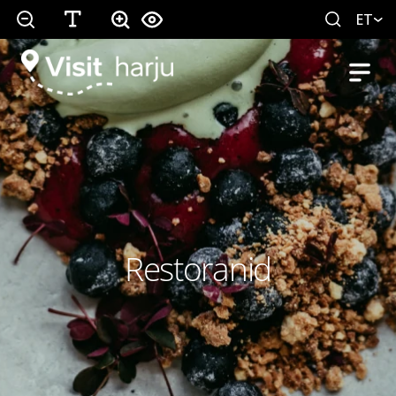
ET
Restoranid