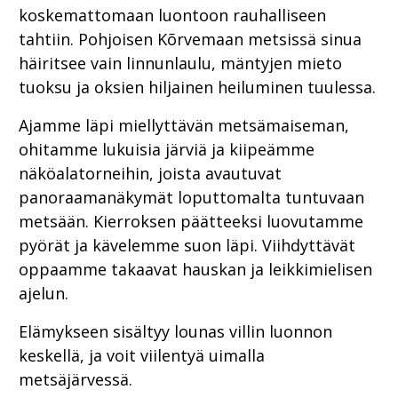
koskemattomaan luontoon rauhalliseen
tahtiin. Pohjoisen Kõrvemaan metsissä sinua
häiritsee vain linnunlaulu, mäntyjen mieto
tuoksu ja oksien hiljainen heiluminen tuulessa.
Ajamme läpi miellyttävän metsämaiseman,
ohitamme lukuisia järviä ja kiipeämme
näköalatorneihin, joista avautuvat
panoraamanäkymät loputtomalta tuntuvaan
metsään. Kierroksen päätteeksi luovutamme
pyörät ja kävelemme suon läpi. Viihdyttävät
oppaamme takaavat hauskan ja leikkimielisen
ajelun.
Elämykseen sisältyy lounas villin luonnon
keskellä, ja voit viilentyä uimalla
metsäjärvessä.