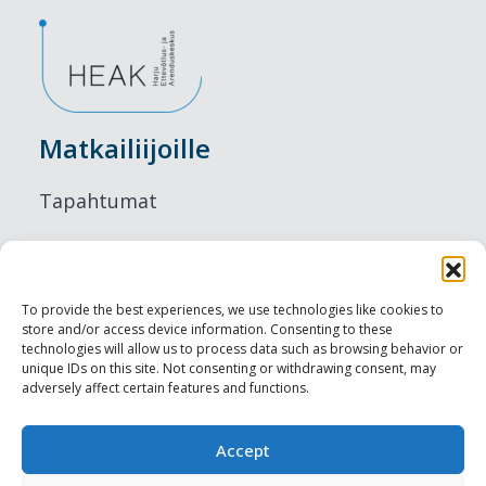
Matkailiijoille
Tapahtumat
Majoitus
Ruokailu
To provide the best experiences, we use technologies like cookies to
store and/or access device information. Consenting to these
Nähtävyydet
technologies will allow us to process data such as browsing behavior or
unique IDs on this site. Not consenting or withdrawing consent, may
adversely affect certain features and functions.
Visit Tallinn
Ammattilaisille
Accept