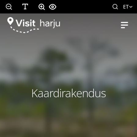
ET
Kaardirakendus