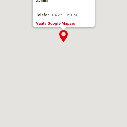
Avatud:
—
Telefon:
+372 530 528 90
Vaata Google Mapsis