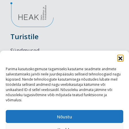
Turistile
Sündmused
Majutus
Parima kasutuskogemuse tagamiseks kasutame seadmete andmete
salvestamiseks ja/või neile juurdepääsuks selliseid tehnoloogiaid nagu
Maitseelamused
küpsised. Nende tehnoloogiate kasutamisega nõustudes lubate meil
töödelda selliseid andmeid nagu veebikasutaja käitumine või
Vaatamisväärsused
unikaalsed ID-d sellel veebisaidil. Nõusoleku andmata jätmine või
nõusoleku tagasivõtmine võib mõjutada teatud funktsioone ja
võimalusi.
Visit Tallinn
Turismiprofessionaalile
Nõustu