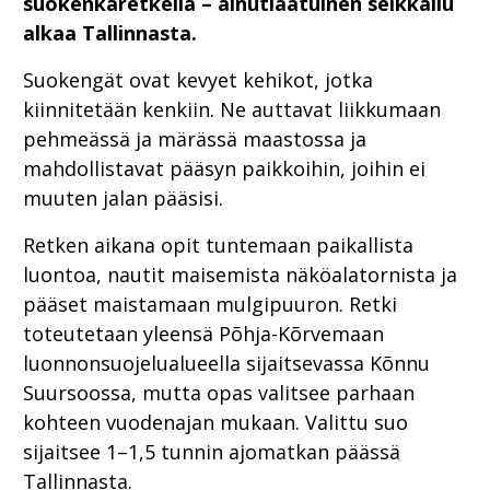
suokenkäretkellä – ainutlaatuinen seikkailu
alkaa Tallinnasta.
Suokengät ovat kevyet kehikot, jotka
kiinnitetään kenkiin. Ne auttavat liikkumaan
pehmeässä ja märässä maastossa ja
mahdollistavat pääsyn paikkoihin, joihin ei
muuten jalan pääsisi.
Retken aikana opit tuntemaan paikallista
luontoa, nautit maisemista näköalatornista ja
pääset maistamaan mulgipuuron. Retki
toteutetaan yleensä Põhja-Kõrvemaan
luonnonsuojelualueella sijaitsevassa Kõnnu
Suursoossa, mutta opas valitsee parhaan
kohteen vuodenajan mukaan. Valittu suo
sijaitsee 1–1,5 tunnin ajomatkan päässä
Tallinnasta.