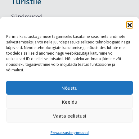
Turistile
Sündmused
Majutus
Parima kasutuskogemuse tagamiseks kasutame seadmete andmete
salvestamiseks ja/või neile juurdepääsuks selliseid tehnoloogiaid nagu
Maitseelamused
küpsised. Nende tehnoloogiate kasutamisega nõustudes lubate meil
töödelda selliseid andmeid nagu veebikasutaja käitumine või
Vaatamisväärsused
unikaalsed ID-d sellel veebisaidil. Nõusoleku andmata jätmine või
nõusoleku tagasivõtmine võib mõjutada teatud funktsioone ja
võimalusi.
Visit Tallinn
Turismiprofessionaalile
Nõustu
Keeldu
Harju-, Rapla- ja Läänemaa DMO
Vaata eelistusi
Meediakajastused
Privaatsustingimused