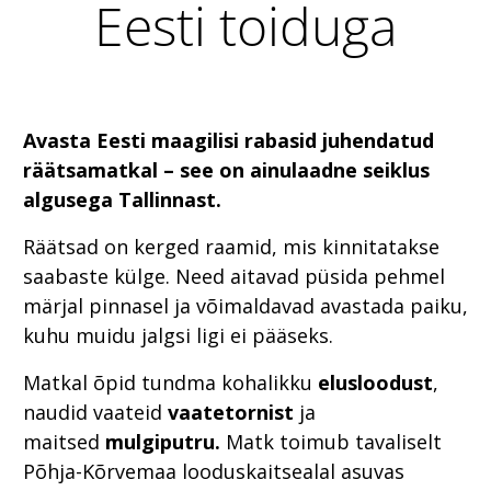
Eesti toiduga
Avasta Eesti maagilisi rabasid juhendatud
räätsamatkal – see on ainulaadne seiklus
algusega Tallinnast.
Räätsad on kerged raamid, mis kinnitatakse
saabaste külge. Need aitavad püsida pehmel
märjal pinnasel ja võimaldavad avastada paiku,
kuhu muidu jalgsi ligi ei pääseks.
Matkal õpid tundma kohalikku
elusloodust
,
naudid vaateid
vaatetornist
ja
maitsed
mulgiputru.
Matk toimub tavaliselt
Põhja-Kõrvemaa looduskaitsealal asuvas