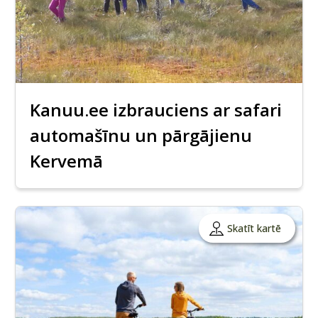
Kanuu.ee izbrauciens ar safari
automašīnu un pārgājienu
Kervemā
Skatīt kartē