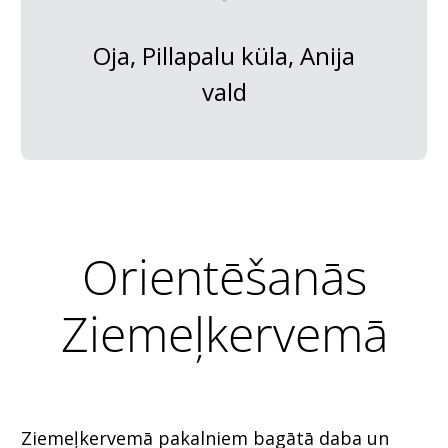
Oja, Pillapalu küla, Anija
vald
Orientēšanās
Ziemeļkervemā
Ziemeļkervemā pakalniem bagātā daba un