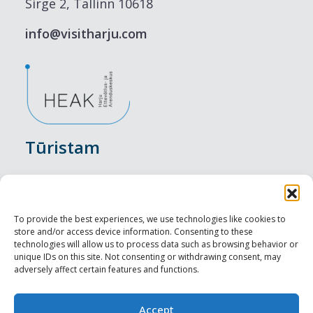
Sirge 2, Tallinn 10618
info@visitharju.com
Tūristam
Pasākumi
Nakšņošana
To provide the best experiences, we use technologies like cookies to
store and/or access device information. Consenting to these
Vietas maltītei
technologies will allow us to process data such as browsing behavior or
unique IDs on this site. Not consenting or withdrawing consent, may
adversely affect certain features and functions.
Apskates objekti
Visit Tallinn
Accept