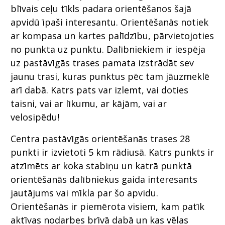
blīvais ceļu tīkls padara orientēšanos šajā
apvidū īpaši interesantu. Orientēšanās notiek
ar kompasa un kartes palīdzību, pārvietojoties
no punkta uz punktu. Dalībniekiem ir iespēja
uz pastāvīgās trases pamata izstrādāt sev
jaunu trasi, kuras punktus pēc tam jāuzmeklē
arī dabā. Katrs pats var izlemt, vai doties
taisni, vai ar līkumu, ar kājām, vai ar
velosipēdu!
Centra pastāvīgās orientēšanās trases 28
punkti ir izvietoti 5 km rādiusā. Katrs punkts ir
atzīmēts ar koka stabiņu un katrā punktā
orientēšanās dalībniekus gaida interesants
jautājums vai mīkla par šo apvidu.
Orientēšanās ir piemērota visiem, kam patīk
aktīvas nodarbes brīvā dabā un kas vēlas