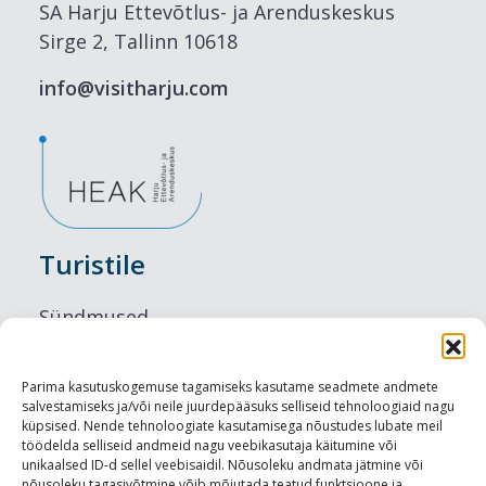
SA Harju Ettevõtlus- ja Arenduskeskus
Sirge 2, Tallinn 10618
info@visitharju.com
Turistile
Sündmused
Majutus
Parima kasutuskogemuse tagamiseks kasutame seadmete andmete
salvestamiseks ja/või neile juurdepääsuks selliseid tehnoloogiaid nagu
Maitseelamused
küpsised. Nende tehnoloogiate kasutamisega nõustudes lubate meil
töödelda selliseid andmeid nagu veebikasutaja käitumine või
Vaatamisväärsused
unikaalsed ID-d sellel veebisaidil. Nõusoleku andmata jätmine või
nõusoleku tagasivõtmine võib mõjutada teatud funktsioone ja