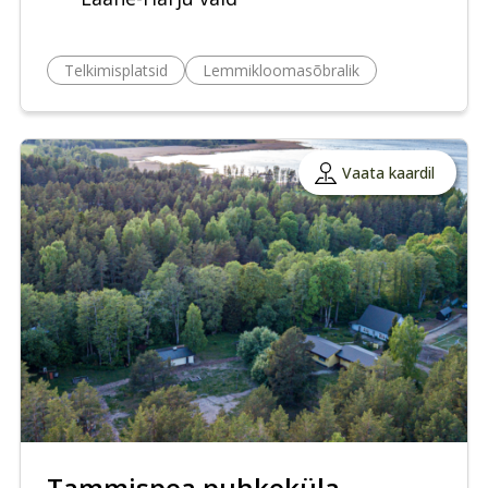
Telkimisplatsid
Lemmikloomasõbralik
Vaata kaardil
Tammispea puhkeküla