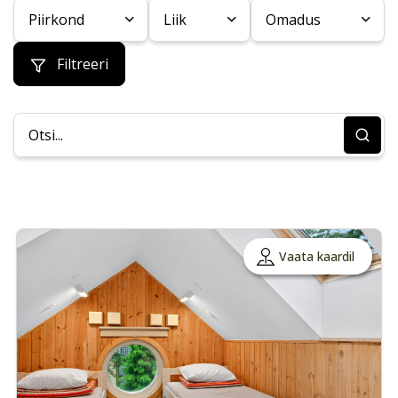
Piirkond
Liik
Omadus
Filtreeri
Vaata kaardil