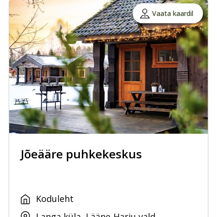
Vaata kaardil
Jõeääre puhkekeskus
Koduleht
Langa küla, Lääne-Harju vald