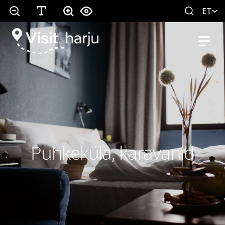
ET
Puhkeküla, karavanid