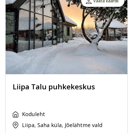
Vaata kaardil
Liipa Talu puhkekeskus
Koduleht
Liipa, Saha küla, Jõelähtme vald