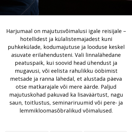
Harjumaal on majutusvõimalusi igale reisijale –
hotellidest ja külalistemajadest kuni
puhkekülade, kodumajutuse ja looduse keskel
asuvate erilahendusteni. Vali linnalähedane
peatuspaik, kui soovid head ühendust ja
mugavusi, või eelista rahulikku ööbimist
metsade ja ranna lähedal, et alustada päeva
otse matkarajale või mere äärde. Paljud
majutuskohad pakuvad ka lisaväärtust, nagu
saun, toitlustus, seminariruumid või pere- ja
lemmikloomasõbralikud võimalused.