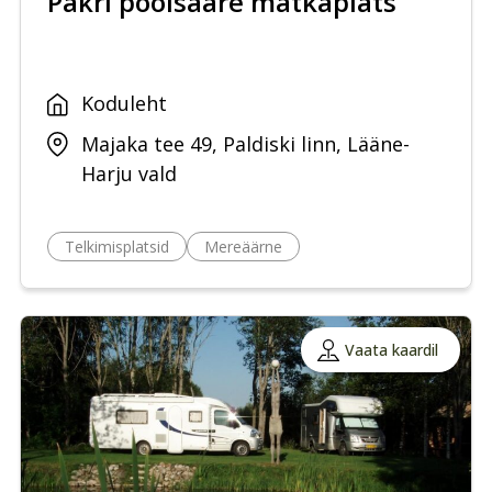
Pakri poolsaare matkaplats
Koduleht
Majaka tee 49, Paldiski linn, Lääne-
Harju vald
Telkimisplatsid
Mereäärne
Vaata kaardil