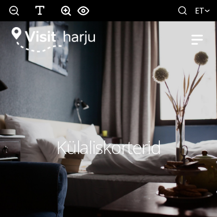
ET
Külaliskorterid