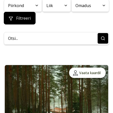
Piirkond
Liik
Omadus
Filtreeri
Vaata kaardil