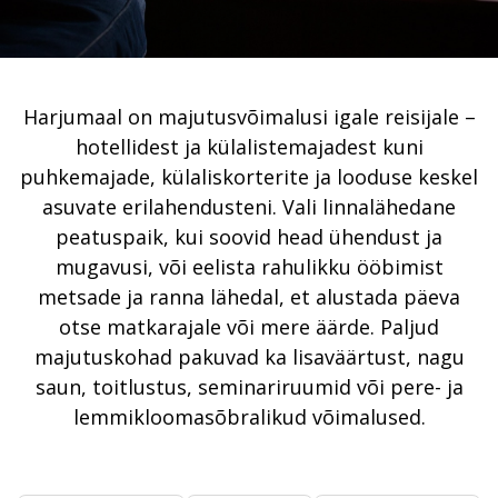
Harjumaal on majutusvõimalusi igale reisijale –
hotellidest ja külalistemajadest kuni
puhkemajade, külaliskorterite ja looduse keskel
asuvate erilahendusteni. Vali linnalähedane
peatuspaik, kui soovid head ühendust ja
mugavusi, või eelista rahulikku ööbimist
metsade ja ranna lähedal, et alustada päeva
otse matkarajale või mere äärde. Paljud
majutuskohad pakuvad ka lisaväärtust, nagu
saun, toitlustus, seminariruumid või pere- ja
lemmikloomasõbralikud võimalused.