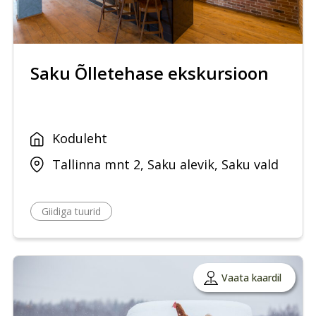
Saku Õlletehase ekskursioon
Koduleht
Tallinna mnt 2, Saku alevik, Saku vald
Giidiga tuurid
Vaata kaardil