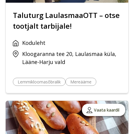
Taluturg LaulasmaaOTT – otse
tootjalt tarbijale!
Koduleht
Kloogaranna tee 20, Laulasmaa küla,
Lääne-Harju vald
Lemmikloomasõbralik
Mereäärne
Vaata kaardil