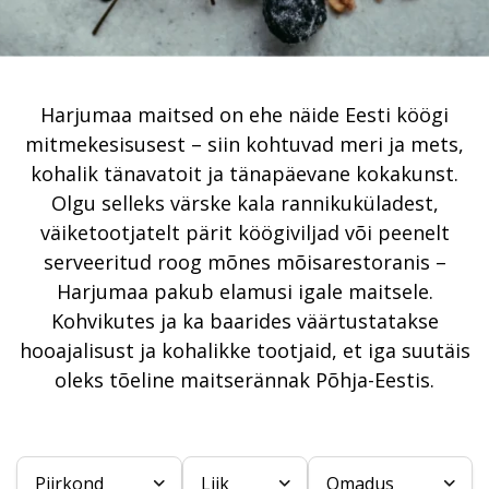
Harjumaa maitsed on ehe näide Eesti köögi
mitmekesisusest – siin kohtuvad meri ja mets,
kohalik tänavatoit ja tänapäevane kokakunst.
Olgu selleks värske kala rannikuküladest,
väiketootjatelt pärit köögiviljad või peenelt
serveeritud roog mõnes mõisarestoranis –
Harjumaa pakub elamusi igale maitsele.
Kohvikutes ja ka baarides väärtustatakse
hooajalisust ja kohalikke tootjaid, et iga suutäis
oleks tõeline maitserännak Põhja-Eestis.
Piirkond
Liik
Omadus