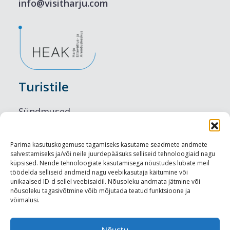
info@visitharju.com
Turistile
Sündmused
Majutus
Parima kasutuskogemuse tagamiseks kasutame seadmete andmete
salvestamiseks ja/või neile juurdepääsuks selliseid tehnoloogiaid nagu
Maitseelamused
küpsised. Nende tehnoloogiate kasutamisega nõustudes lubate meil
töödelda selliseid andmeid nagu veebikasutaja käitumine või
Vaatamisväärsused
unikaalsed ID-d sellel veebisaidil. Nõusoleku andmata jätmine või
nõusoleku tagasivõtmine võib mõjutada teatud funktsioone ja
võimalusi.
Visit Tallinn
Nõustu