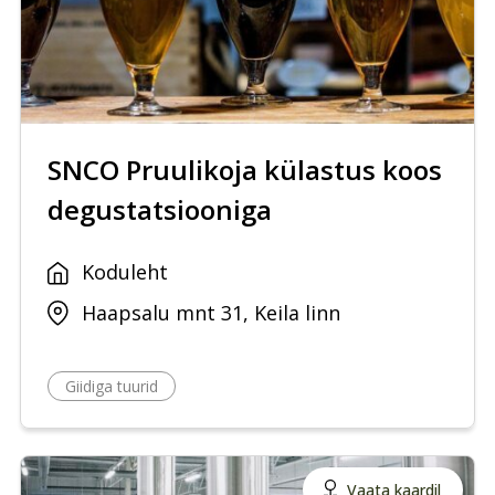
SNCO Pruulikoja külastus koos
degustatsiooniga
Koduleht
Haapsalu mnt 31, Keila linn
Giidiga tuurid
Vaata kaardil