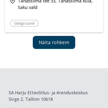
Tänassilma tee 33, Tänassilma küla,
Saku vald
Giidiga tuurid
Näita rohkem
SA Harju Ettevõtlus- ja Arenduskeskus
Sirge 2, Tallinn 10618