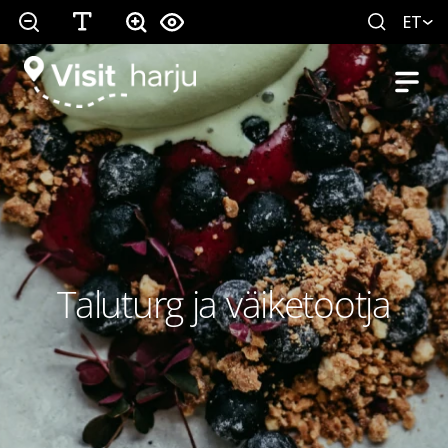
ET
Taluturg ja väiketootja