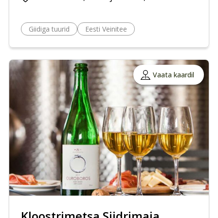
Giidiga tuurid
Eesti Veinitee
Vaata kaardil
Kloostrimetsa Siidrimaja