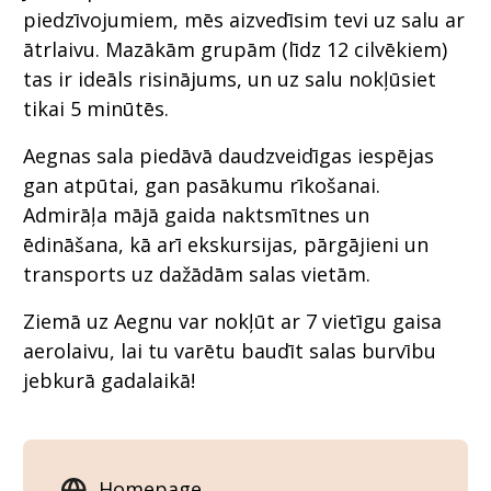
piedzīvojumiem, mēs aizvedīsim tevi uz salu ar
ātrlaivu. Mazākām grupām (līdz 12 cilvēkiem)
tas ir ideāls risinājums, un uz salu nokļūsiet
tikai 5 minūtēs.
Aegnas sala piedāvā daudzveidīgas iespējas
gan atpūtai, gan pasākumu rīkošanai.
Admirāļa mājā gaida naktsmītnes un
ēdināšana, kā arī ekskursijas, pārgājieni un
transports uz dažādām salas vietām.
Ziemā uz Aegnu var nokļūt ar 7 vietīgu gaisa
aerolaivu, lai tu varētu baudīt salas burvību
jebkurā gadalaikā!
Homepage