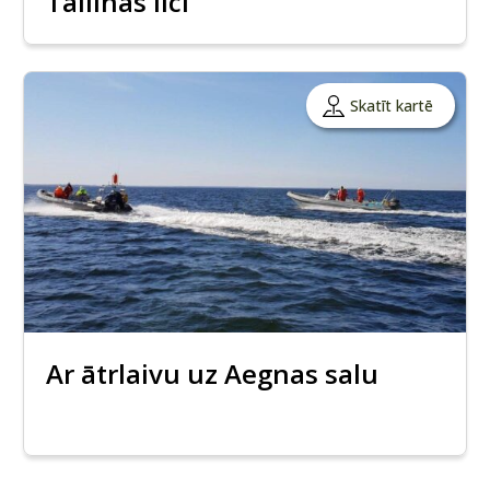
Tallinas līci
Skatīt kartē
Ar ātrlaivu uz Aegnas salu