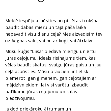
Meklē iespēju atpūsties no pilsētas trokšņa,
baudīt dabas mieru un tajā pašā laikā
nepavadīt visu dienu ceļā? Mēs aizvedīsim tevi
uz Aegnas salu, vai nu ar kuģi, vai ātrlaivu.
Mūsu kuģis “Liisa” piedāvā mierīgu un ērtu
jūras ceļojumu. Ideāls risinājums tiem, kas
vēlas baudīt skatus, svaigu jūras gaisu un jau
ceļā atpūsties. Mūsu braucieni ir lieliski
piemēroti gan ģimenēm, gan ceļotājiem ar
mājdzīvniekiem, lai visi varētu izbaudīt
patīkamu jūras ceļojumu un salas
piedzīvojumu.
Ja dod priekšroku ātrumam un