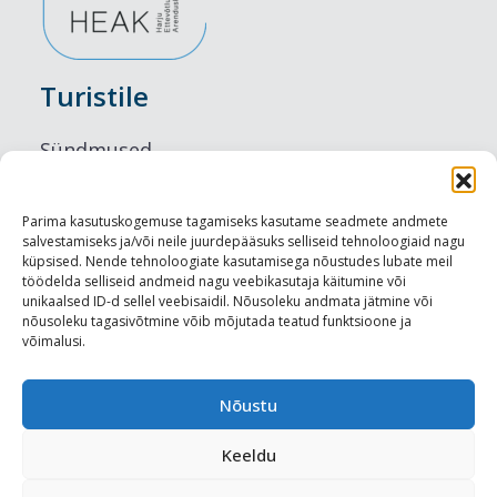
Turistile
Sündmused
Majutus
Parima kasutuskogemuse tagamiseks kasutame seadmete andmete
salvestamiseks ja/või neile juurdepääsuks selliseid tehnoloogiaid nagu
Maitseelamused
küpsised. Nende tehnoloogiate kasutamisega nõustudes lubate meil
töödelda selliseid andmeid nagu veebikasutaja käitumine või
Vaatamisväärsused
unikaalsed ID-d sellel veebisaidil. Nõusoleku andmata jätmine või
nõusoleku tagasivõtmine võib mõjutada teatud funktsioone ja
võimalusi.
Visit Tallinn
Turismiprofessionaalile
Nõustu
Keeldu
Harju-, Rapla- ja Läänemaa DMO