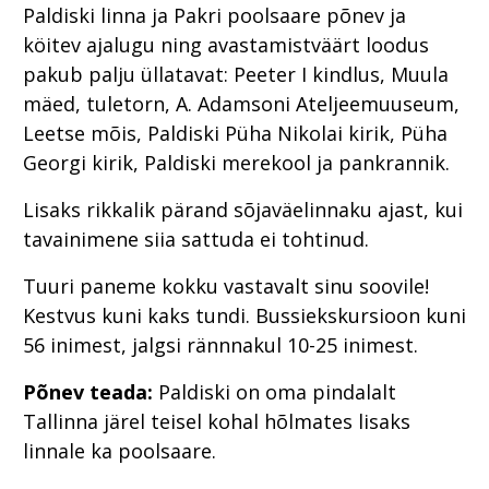
Paldiski linna ja Pakri poolsaare põnev ja
köitev ajalugu ning avastamistväärt loodus
pakub palju üllatavat: Peeter I kindlus, Muula
mäed, tuletorn, A. Adamsoni Ateljeemuuseum,
Leetse mõis, Paldiski Püha Nikolai kirik, Püha
Georgi kirik, Paldiski merekool ja pankrannik.
Lisaks rikkalik pärand sõjaväelinnaku ajast, kui
tavainimene siia sattuda ei tohtinud.
Tuuri paneme kokku vastavalt sinu soovile!
Kestvus kuni kaks tundi. Bussiekskursioon kuni
56 inimest, jalgsi rännnakul 10-25 inimest.
Põnev teada:
Paldiski on oma pindalalt
Tallinna järel teisel kohal hõlmates lisaks
linnale ka poolsaare.