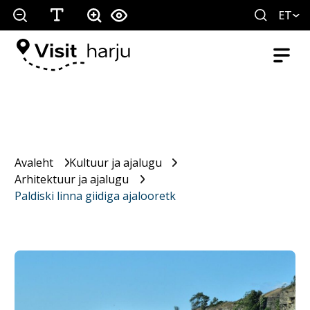
ET
Avaleht
Kultuur ja ajalugu
Arhitektuur ja ajalugu
Paldiski linna giidiga ajalooretk