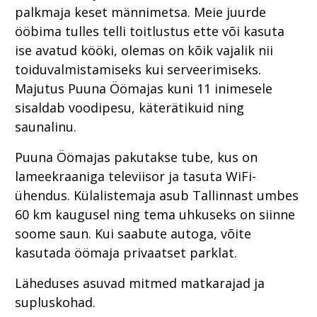
palkmaja keset männimetsa. Meie juurde
ööbima tulles telli toitlustus ette või kasuta
ise avatud kööki, olemas on kõik vajalik nii
toiduvalmistamiseks kui serveerimiseks.
Majutus Puuna Öömajas kuni 11 inimesele
sisaldab voodipesu, käterätikuid ning
saunalinu.
Puuna Öömajas pakutakse tube, kus on
lameekraaniga televiisor ja tasuta WiFi-
ühendus. Külalistemaja asub Tallinnast umbes
60 km kaugusel ning tema uhkuseks on siinne
soome saun. Kui saabute autoga, võite
kasutada öömaja privaatset parklat.
Läheduses asuvad mitmed matkarajad ja
supluskohad.