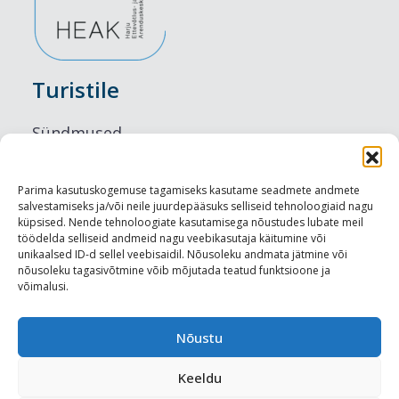
Turistile
Sündmused
Majutus
Parima kasutuskogemuse tagamiseks kasutame seadmete andmete
salvestamiseks ja/või neile juurdepääsuks selliseid tehnoloogiaid nagu
Maitseelamused
küpsised. Nende tehnoloogiate kasutamisega nõustudes lubate meil
töödelda selliseid andmeid nagu veebikasutaja käitumine või
Vaatamisväärsused
unikaalsed ID-d sellel veebisaidil. Nõusoleku andmata jätmine või
nõusoleku tagasivõtmine võib mõjutada teatud funktsioone ja
võimalusi.
Visit Tallinn
Turismiprofessionaalile
Nõustu
Keeldu
Harju-, Rapla- ja Läänemaa DMO