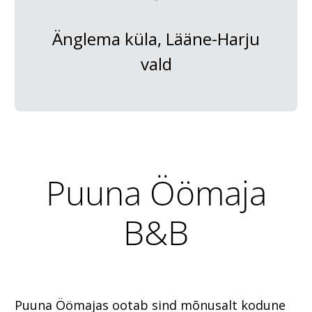
Änglema küla, Lääne-Harju
vald
Puuna Öömaja
B&B
Puuna Öömajas ootab sind mõnusalt kodune