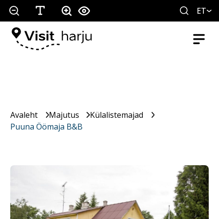
ET
Avaleht
Majutus
Külalistemajad
Puuna Öömaja B&B