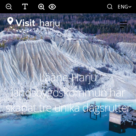
ENG
Lääne-Harju
landsbygdskommun har
skapat tre unika dagsrutter