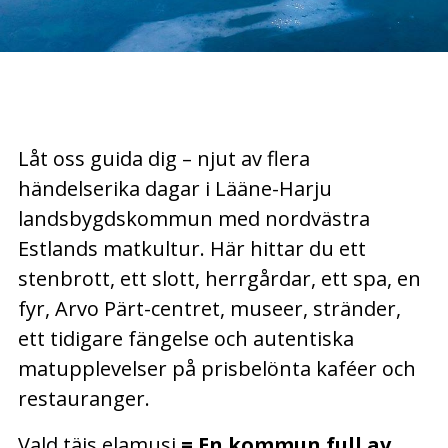
Låt oss guida dig – njut av flera
händelserika dagar i Lääne-Harju
landsbygdskommun med nordvästra
Estlands matkultur.
Här hittar du ett
stenbrott, ett slott, herrgårdar, ett spa, en
fyr, Arvo Pärt-centret, museer, stränder,
ett tidigare fängelse och autentiska
matupplevelser på prisbelönta kaféer och
restauranger.
Vald täis elamusi
= En kommun full av