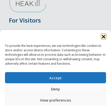
For Visitors
Events
Accommodation
To provide the best experiences, we use technologies like cookies to
store and/or access device information. Consenting to these
Food & Drink
technologies will allow us to process data such as browsing behavior or
unique IDs on this site. Not consenting or withdrawing consent, may
adversely affect certain features and functions.
Sightseeings
Visit Tallinn
Accept
For Professionals
Deny
View preferences
Harju-, Rapla- ja Läänemaa DMO