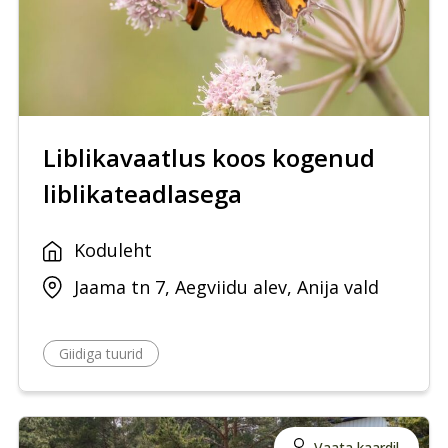
Liblikavaatlus koos kogenud
liblikateadlasega
Koduleht
Jaama tn 7, Aegviidu alev, Anija vald
Giidiga tuurid
Vaata kaardil