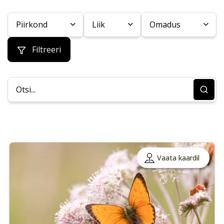
Piirkond
Liik
Omadus
Filtreeri
Vaata kaardil