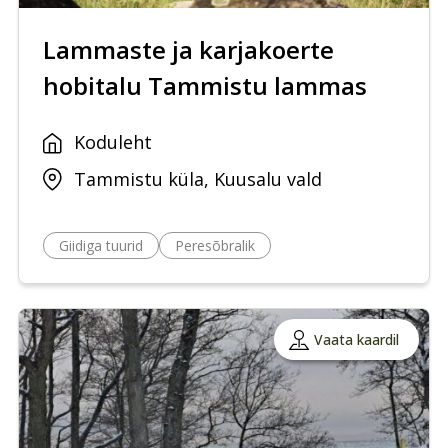
Lammaste ja karjakoerte
hobitalu Tammistu lammas
Koduleht
Tammistu küla, Kuusalu vald
Giidiga tuurid
Peresõbralik
Vaata kaardil