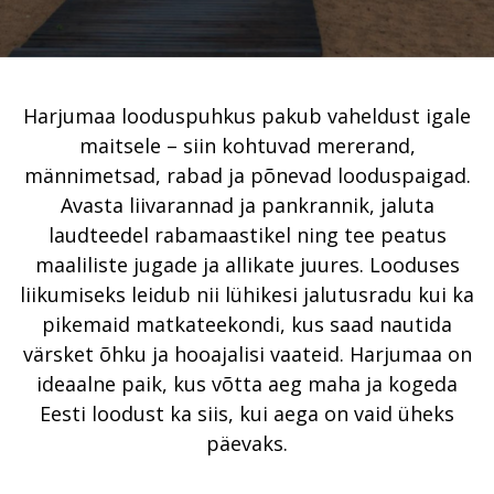
Harjumaa looduspuhkus pakub vaheldust igale
maitsele – siin kohtuvad mererand,
männimetsad, rabad ja põnevad looduspaigad.
Avasta liivarannad ja pankrannik, jaluta
laudteedel rabamaastikel ning tee peatus
maaliliste jugade ja allikate juures. Looduses
liikumiseks leidub nii lühikesi jalutusradu kui ka
pikemaid matkateekondi, kus saad nautida
värsket õhku ja hooajalisi vaateid. Harjumaa on
ideaalne paik, kus võtta aeg maha ja kogeda
Eesti loodust ka siis, kui aega on vaid üheks
päevaks.