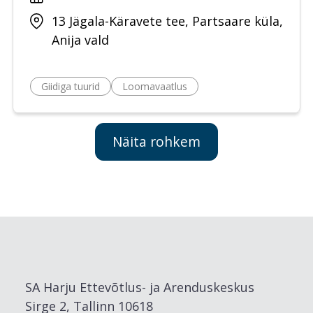
13 Jägala-Käravete tee, Partsaare küla,
Anija vald
Giidiga tuurid
Loomavaatlus
Näita rohkem
SA Harju Ettevõtlus- ja Arenduskeskus
Sirge 2, Tallinn 10618