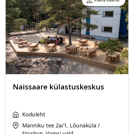
Naissaare külastuskeskus
Koduleht
Männiku tee 2a/1, Lõunaküla /
Storbyn, Viimsi vald