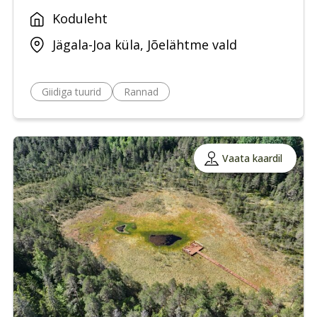
Koduleht
Jägala-Joa küla, Jõelähtme vald
Giidiga tuurid
Rannad
Vaata kaardil