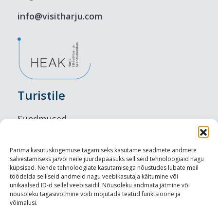
info@visitharju.com
Turistile
Sündmused
Majutus
Parima kasutuskogemuse tagamiseks kasutame seadmete andmete
salvestamiseks ja/või neile juurdepääsuks selliseid tehnoloogiaid nagu
Maitseelamused
küpsised. Nende tehnoloogiate kasutamisega nõustudes lubate meil
töödelda selliseid andmeid nagu veebikasutaja käitumine või
Vaatamisväärsused
unikaalsed ID-d sellel veebisaidil. Nõusoleku andmata jätmine või
nõusoleku tagasivõtmine võib mõjutada teatud funktsioone ja
võimalusi.
Visit Tallinn