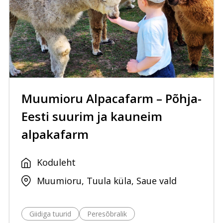
Muumioru Alpacafarm – Põhja-
Eesti suurim ja kauneim
alpakafarm
Koduleht
Muumioru, Tuula küla, Saue vald
Giidiga tuurid
Peresõbralik