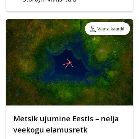
Vaata kaardil
Metsik ujumine Eestis – nelja
veekogu elamusretk