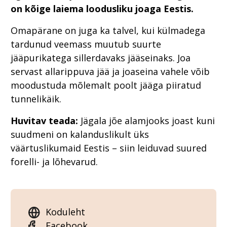
on kõige laiema loodusliku joaga Eestis.
Omapärane on juga ka talvel, kui külmadega
tardunud veemass muutub suurte
jääpurikatega sillerdavaks jääseinaks. Joa
servast allarippuva jää ja joaseina vahele võib
moodustuda mõlemalt poolt jääga piiratud
tunnelikäik.
Huvitav teada:
Jägala jõe alamjooks joast kuni
suudmeni on kalanduslikult üks
väärtuslikumaid Eestis – siin leiduvad suured
forelli- ja lõhevarud.
Koduleht
Facebook