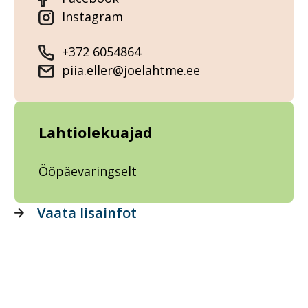
Instagram
+372 6054864
piia.eller@joelahtme.ee
Lahtiolekuajad
Ööpäevaringselt
Vaata lisainfot