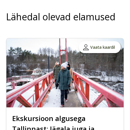
Lähedal olevad elamused
Vaata kaardil
Ekskursioon algusega
Tallinnast: Jägala juga ja