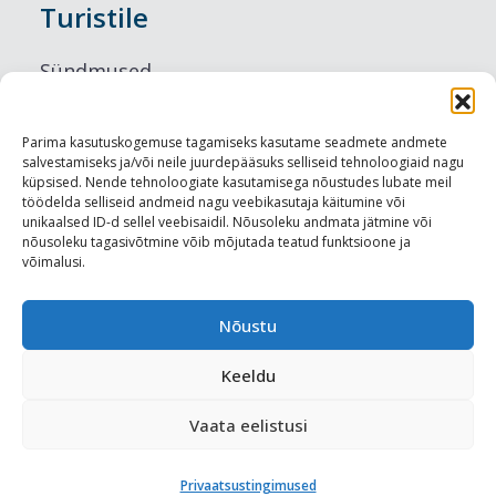
Turistile
Sündmused
Majutus
Parima kasutuskogemuse tagamiseks kasutame seadmete andmete
salvestamiseks ja/või neile juurdepääsuks selliseid tehnoloogiaid nagu
Maitseelamused
küpsised. Nende tehnoloogiate kasutamisega nõustudes lubate meil
töödelda selliseid andmeid nagu veebikasutaja käitumine või
Vaatamisväärsused
unikaalsed ID-d sellel veebisaidil. Nõusoleku andmata jätmine või
nõusoleku tagasivõtmine võib mõjutada teatud funktsioone ja
võimalusi.
Visit Tallinn
Turismiprofessionaalile
Nõustu
Keeldu
Harju-, Rapla- ja Läänemaa DMO
Vaata eelistusi
Meediakajastused
Privaatsustingimused