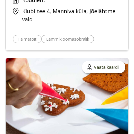
Koduleht
Klubi tee 4, Manniva küla, Jõelähtme
vald
Taimetoit
Lemmikloomasõbralik
Vaata kaardil