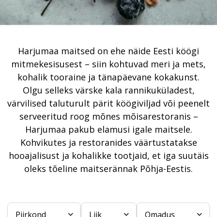
Harjumaa maitsed on ehe näide Eesti köögi
mitmekesisusest – siin kohtuvad meri ja mets,
kohalik tooraine ja tänapäevane kokakunst.
Olgu selleks värske kala rannikuküladest,
värvilised taluturult pärit köögiviljad või peenelt
serveeritud roog mõnes mõisarestoranis –
Harjumaa pakub elamusi igale maitsele.
Kohvikutes ja restoranides väärtustatakse
hooajalisust ja kohalikke tootjaid, et iga suutäis
oleks tõeline maitserännak Põhja-Eestis.
Piirkond
Liik
Omadus