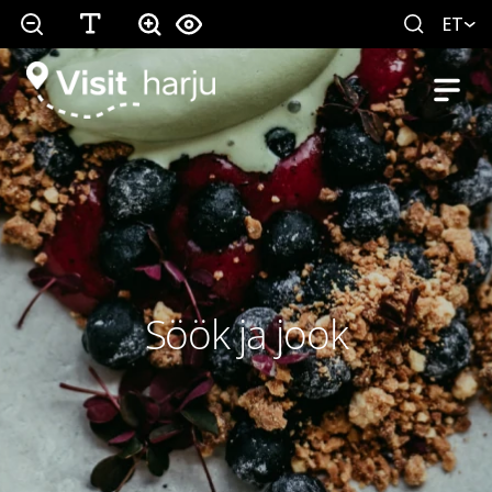
ET
Söök ja jook