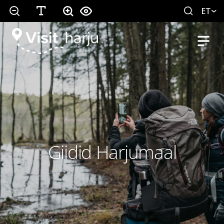
ET
Giidid Harjumaal