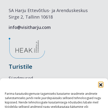
SA Harju Ettevõtlus- ja Arenduskeskus
Sirge 2, Tallinn 10618
info@visitharju.com
Turistile
Sündmused
Majutus
Parima kasutuskogemuse tagamiseks kasutame seadmete andmete
salvestamiseks ja/või neile juurdepääsuks selliseid tehnoloogiaid nagu
Maitseelamused
küpsised. Nende tehnoloogiate kasutamisega nõustudes lubate meil
töödelda selliseid andmeid nagu veebikasutaja käitumine või