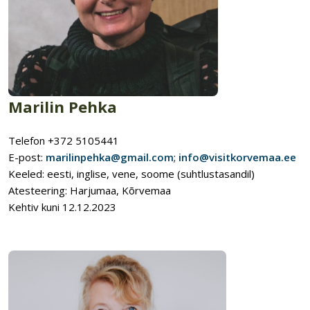
Marilin Pehka
Telefon +372 5105441
E-post:
marilinpehka@gmail.com
;
info@visitkorvemaa.ee
Keeled: eesti, inglise, vene, soome (suhtlustasandil)
Atesteering: Harjumaa, Kõrvemaa
Kehtiv kuni 12.12.2023