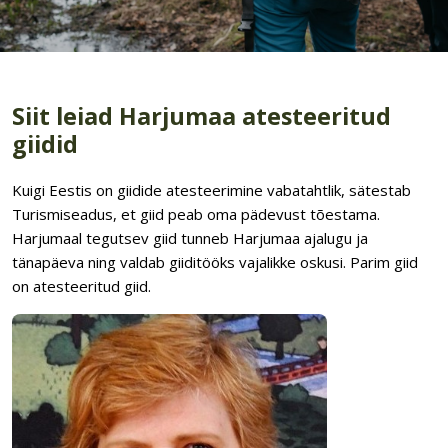
Siit leiad Harjumaa atesteeritud
giidid
Kuigi Eestis on giidide atesteerimine vabatahtlik, sätestab
Turismiseadus, et giid peab oma pädevust tõestama.
Harjumaal tegutsev giid tunneb Harjumaa ajalugu ja
tänapäeva ning valdab giiditööks vajalikke oskusi. Parim giid
on atesteeritud giid.