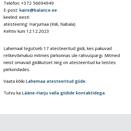
Telefon: +372 56694949
E-post:
kaire@balance.ee
keeled: eesti
atesteering: Harjumaa (Kiili, Nabala)
Kehtiv kuni 12.12.2023
Lahemaal tegutseb 17 atesteeritud giidi, kes pakuvad
retkevõimalusi mitmes piirkonnas üle rahvuspargi. Mitmed
neist omavad giidikutset ning on atesteeritud ka teistes
piirkondades.
Vaata kõiki
Lahemaa atesteeritud giide
.
Tutvu ka
Lääne-Harju valla giidide kontaktidega
.