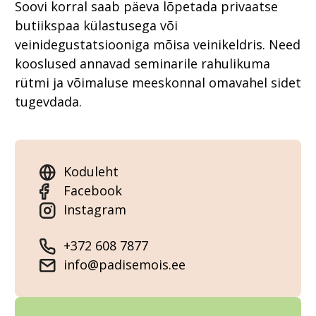
Soovi korral saab päeva lõpetada privaatse
butiikspaa külastusega või
veinidegustatsiooniga mõisa veinikeldris. Need
kooslused annavad seminarile rahulikuma
rütmi ja võimaluse meeskonnal omavahel sidet
tugevdada.
Koduleht
Facebook
Instagram
+372 608 7877
info@padisemois.ee