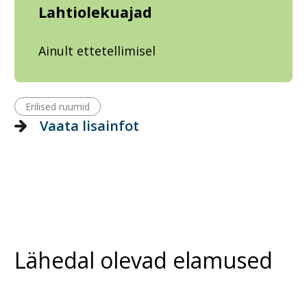
Lahtiolekuajad
Ainult ettetellimisel
Erilised ruumid
Vaata lisainfot
Lähedal olevad elamused