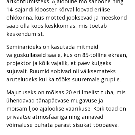
ärikohtumisteks. Ajalooline mõisahoone ning
14. sajandi klooster kõrval loovad erilise
õhkkonna, kus mõtted jooksevad ja meeskond
saab olla koos keskkonnas, mis toetab
keskendumist.
Seminarideks on kasutada mitmeid
valgusküllaseid saale, kus on 85-tolline ekraan,
projektor ja kõik vajalik, et päev kulgeks
sujuvalt. Ruumid sobivad nii väiksemateks
aruteludeks kui ka tööks suuremale grupile.
Majutuseks on mõisas 20 eriilmelist tuba, mis
ühendavad tänapäevase mugavuse ja
mõisamiljöö ajaloolise väärikuse. Kõik toad on
privaatse atmosfääriga ning annavad
võimaluse puhata pärast sisukat tööpäeva.