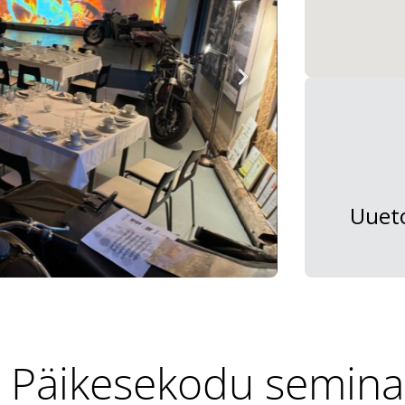
Uueto
 Päikesekodu semina