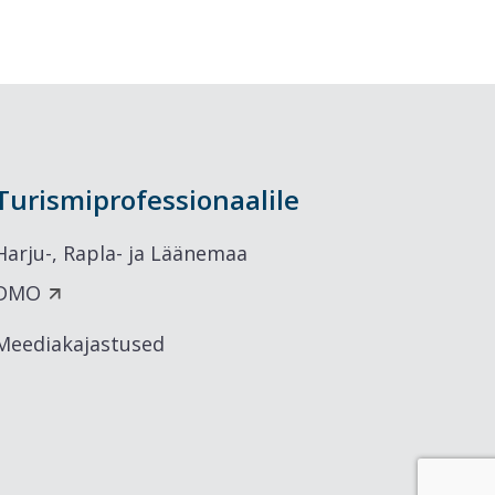
Turismiprofessionaalile
Harju-, Rapla- ja Läänemaa
DMO
Meediakajastused