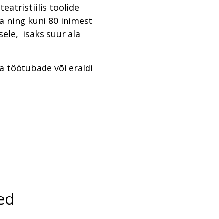
atristiilis toolide
a ning kuni 80 inimest
ele, lisaks suur ala
a töötubade või eraldi
ed