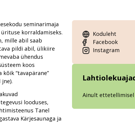
kesekodu seminarimaja
 ürituse korraldamiseks.
Koduleht
, mille abil saab
Facebook
va pildi abil, ülikiire
Instagram
htmevaba ühendus
isüsteem koos
a kõik “tavapärane”
Lahtiolekuaja
 jne).
pakuvad
Ainult ettetellimisel
tegevusi looduses,
htimisteenus Tanel
gastava Kärjesaunaga ja