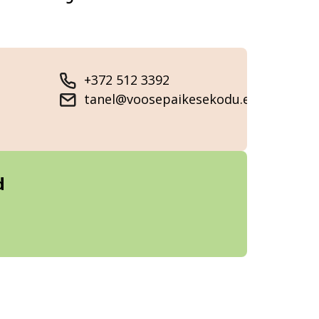
+372 512 3392
tanel@voosepaikesekodu.ee
d