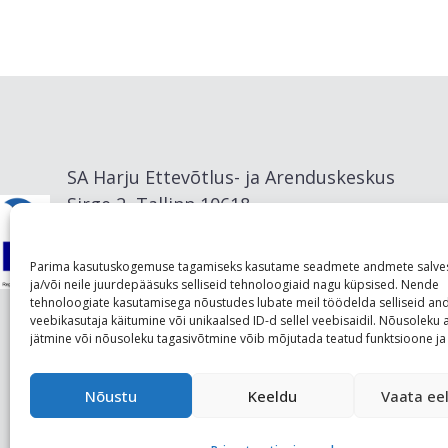
SA Harju Ettevõtlus- ja Arenduskeskus
Sirge 2, Tallinn 10618
info@visitharju.com
Parima kasutuskogemuse tagamiseks kasutame seadmete andmete salve
ja/või neile juurdepääsuks selliseid tehnoloogiaid nagu küpsised. Nende
tehnoloogiate kasutamisega nõustudes lubate meil töödelda selliseid a
veebikasutaja käitumine või unikaalsed ID-d sellel veebisaidil. Nõusolek
jätmine või nõusoleku tagasivõtmine võib mõjutada teatud funktsioone ja 
Nõustu
Keeldu
Vaata eel