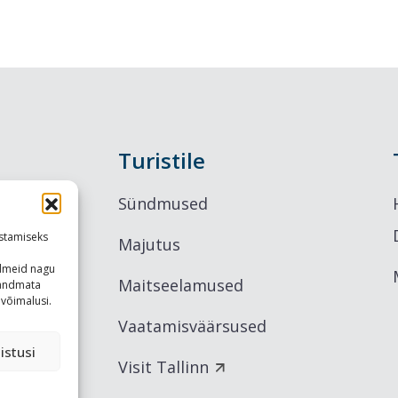
Turistile
Sündmused
stamiseks
Majutus
ndmeid nagu
Maitseelamused
u andmata
võimalusi.
Vaatamisväärsused
istusi
Visit Tallinn