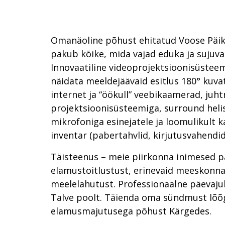
Omanäoline põhust ehitatud Voose Päi
pakub kõike, mida vajad eduka ja sujuva
Innovaatiline videoprojektsioonisüsteem
näidata meeldejäävaid esitlus 180° kuvata
internet ja “öökull” veebikaamerad, ju
projektsioonisüsteemiga, surround hel
mikrofoniga esinejatele ja loomulikult k
inventar (pabertahvlid, kirjutusvahendid
Täisteenus – meie piirkonna inimesed 
elamustoitlustust, erinevaid meeskonna
meelelahutust. Professionaalne päevaju
Talve poolt. Täienda oma sündmust lõõ
elamusmajutusega põhust Kärgedes.