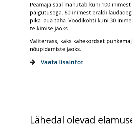
Peamaja saal mahutab kuni 100 inimest te
paigutusega, 60 inimest eraldi laudadeg
pika laua taha. Voodikohti kuni 30 inimes
telkimise jaoks.
Väliterrass, kaks kahekordset puhkemaj
nõupidamiste jaoks.
Vaata lisainfot
Lähedal olevad elamus