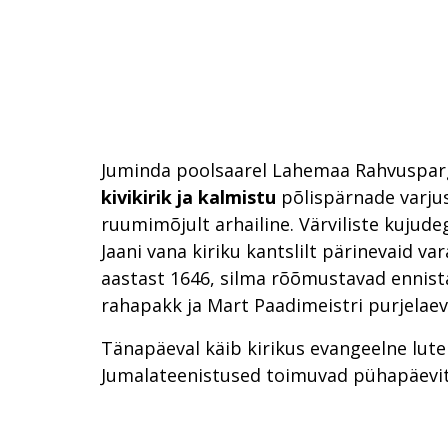
Juminda poolsaarel Lahemaa Rahvuspar
kivikirik
ja kalmistu
põlispärnade varjus
ruumimõjult arhailine. Värviliste kujudeg
Jaani vana kiriku kantslilt pärinevaid v
aastast 1646, silma rõõmustavad ennista
rahapakk ja Mart Paadimeistri purjelae
Tänapäeval käib kirikus evangeelne lute
Jumalateenistused toimuvad pühapäevit