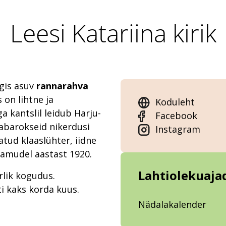
Leesi Katariina kirik
gis asuv
rannarahva
 on lihtne ja
Koduleht
a kantslil leidub Harju-
Facebook
arabarokseid nikerdusi
Instagram
tud klaaslühter, iidne
vamudel aastast 1920.
Lahtiolekuaja
rlik kogudus.
i kaks korda kuus.
Nädalakalender