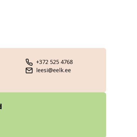
+372 525 4768
leesi@eelk.ee
d