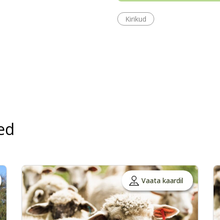
Kirikud
ed
Vaata kaardil