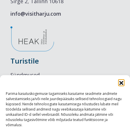
Sirge 2, Tallinn 10618
info@visitharju.com
Turistile
Sündmused
Majutus
Parima kasutuskogemuse tagamiseks kasutame seadmete andmete
salvestamiseks ja/või neile juurdepääsuks selliseid tehnoloogiaid nagu
Maitseelamused
küpsised. Nende tehnoloogiate kasutamisega nõustudes lubate meil
töödelda selliseid andmeid nagu veebikasutaja käitumine või
Vaatamisväärsused
unikaalsed ID-d sellel veebisaidil. Nõusoleku andmata jätmine või
nõusoleku tagasivõtmine võib mõjutada teatud funktsioone ja
võimalusi.
Visit Tallinn