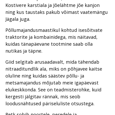
Kostivere karstiala ja Jõelähtme jõe kanjon
ning kus taustaks pakub võimast vaatemängu
Jägala juga.
Põllumajandusmaastikul kohtud isesõitvate
traktorite ja kombainidega, mis näitavad,
kuidas tänapäevane tootmine saab olla
nutikas ja täpne.
Giid selgitab arusaadavalt, mida tähendab
nitraaditundlik ala, miks on põhjavee kaitse
oluline ning kuidas säästev põllu- ja
metsamajandus mõjutab meie igapäevast
elukeskkonda. See on teadmisterohke, kuid
kergesti jälgitav rännak, mis seob
loodusnähtused päriseluliste otsustega.
Retk sobib noortele, peredele ja