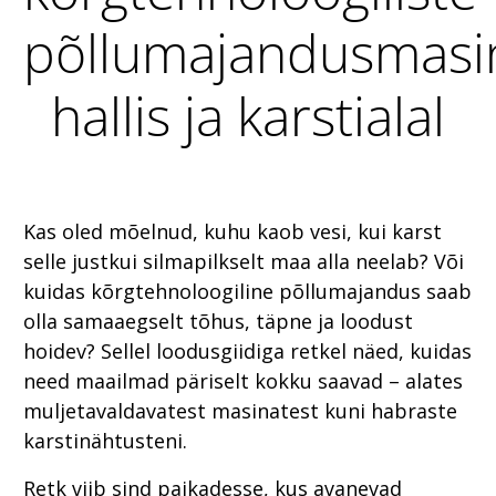
põllumajandusmasi
hallis ja karstialal
Kas oled mõelnud, kuhu kaob vesi, kui karst
selle justkui silmapilkselt maa alla neelab? Või
kuidas kõrgtehnoloogiline põllumajandus saab
olla samaaegselt tõhus, täpne ja loodust
hoidev? Sellel loodusgiidiga retkel näed, kuidas
need maailmad päriselt kokku saavad – alates
muljetavaldavatest masinatest kuni habraste
karstinähtusteni.
Retk viib sind paikadesse, kus avanevad