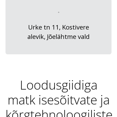
Urke tn 11, Kostivere
alevik, Jõelähtme vald
Loodusgiidiga
matk isesõitvate ja
kõrgtehnoloogiliste