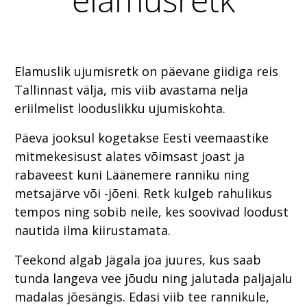
Elamuslik ujumisretk on päevane giidiga reis
Tallinnast välja, mis viib avastama nelja
eriilmelist looduslikku ujumiskohta.
Päeva jooksul kogetakse Eesti veemaastike
mitmekesisust alates võimsast joast ja
rabaveest kuni Läänemere ranniku ning
metsajärve või -jõeni. Retk kulgeb rahulikus
tempos ning sobib neile, kes soovivad loodust
nautida ilma kiirustamata.
Teekond algab Jägala joa juures, kus saab
tunda langeva vee jõudu ning jalutada paljajalu
madalas jõesängis. Edasi viib tee rannikule,