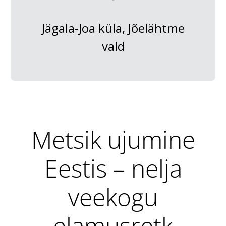
Jägala-Joa küla, Jõelähtme
vald
Metsik ujumine
Eestis – nelja
veekogu
elamusretk