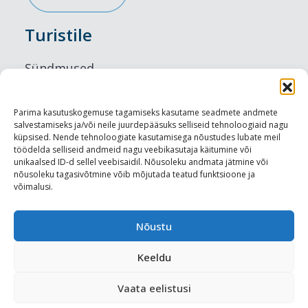
Turistile
Sündmused
Majutus
Parima kasutuskogemuse tagamiseks kasutame seadmete andmete
salvestamiseks ja/või neile juurdepääsuks selliseid tehnoloogiaid nagu
Maitseelamused
küpsised. Nende tehnoloogiate kasutamisega nõustudes lubate meil
töödelda selliseid andmeid nagu veebikasutaja käitumine või
Vaatamisväärsused
unikaalsed ID-d sellel veebisaidil. Nõusoleku andmata jätmine või
nõusoleku tagasivõtmine võib mõjutada teatud funktsioone ja
võimalusi.
Visit Tallinn
Turismiprofessionaalile
Nõustu
Keeldu
Harju-, Rapla- ja Läänemaa DMO
Vaata eelistusi
Meediakajastused