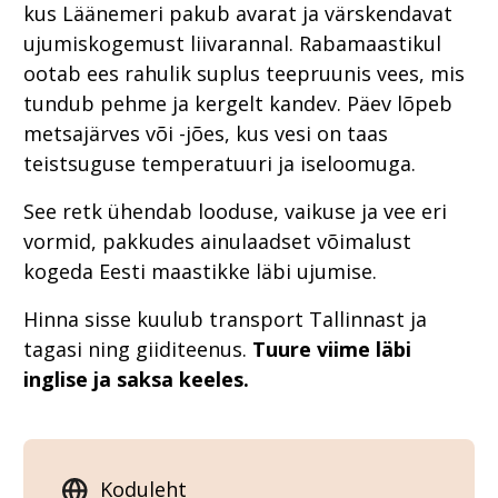
kus Läänemeri pakub avarat ja värskendavat
ujumiskogemust liivarannal. Rabamaastikul
ootab ees rahulik suplus teepruunis vees, mis
tundub pehme ja kergelt kandev. Päev lõpeb
metsajärves või -jões, kus vesi on taas
teistsuguse temperatuuri ja iseloomuga.
See retk ühendab looduse, vaikuse ja vee eri
vormid, pakkudes ainulaadset võimalust
kogeda Eesti maastikke läbi ujumise.
Hinna sisse kuulub transport Tallinnast ja
tagasi ning giiditeenus.
Tuure viime läbi
inglise ja saksa keeles.
Koduleht