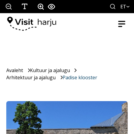
ET
Avaleht
Kultuur ja ajalugu
Arhitektuur ja ajalugu
Padise klooster