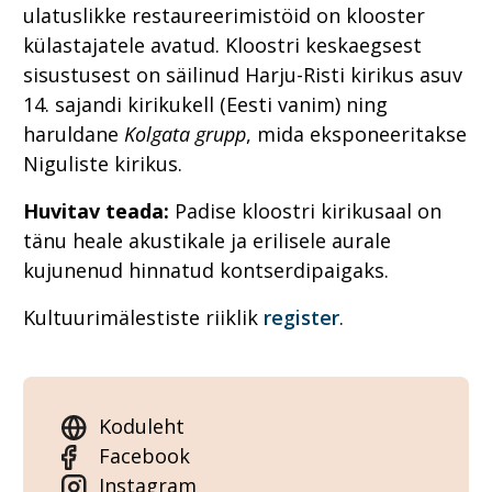
ulatuslikke restaureerimistöid on klooster
külastajatele avatud. Kloostri keskaegsest
sisustusest on säilinud Harju-Risti kirikus asuv
14. sajandi kirikukell (Eesti vanim) ning
haruldane
Kolgata grupp
, mida eksponeeritakse
Niguliste kirikus.
Huvitav teada:
Padise kloostri kirikusaal on
tänu heale akustikale ja erilisele aurale
kujunenud hinnatud kontserdipaigaks.
Kultuurimälestiste riiklik
register
.
Koduleht
Facebook
Instagram