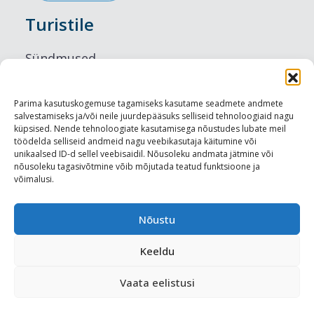
Turistile
Sündmused
Majutus
Parima kasutuskogemuse tagamiseks kasutame seadmete andmete
salvestamiseks ja/või neile juurdepääsuks selliseid tehnoloogiaid nagu
Maitseelamused
küpsised. Nende tehnoloogiate kasutamisega nõustudes lubate meil
töödelda selliseid andmeid nagu veebikasutaja käitumine või
Vaatamisväärsused
unikaalsed ID-d sellel veebisaidil. Nõusoleku andmata jätmine või
nõusoleku tagasivõtmine võib mõjutada teatud funktsioone ja
võimalusi.
Visit Tallinn
Turismiprofessionaalile
Nõustu
Keeldu
Harju-, Rapla- ja Läänemaa DMO
Vaata eelistusi
Meediakajastused