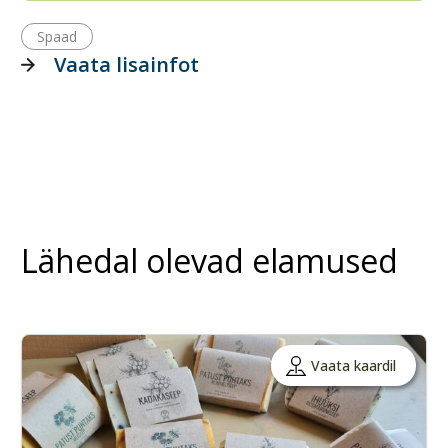
Spaad
Vaata lisainfot
Lähedal olevad elamused
Vaata kaardil