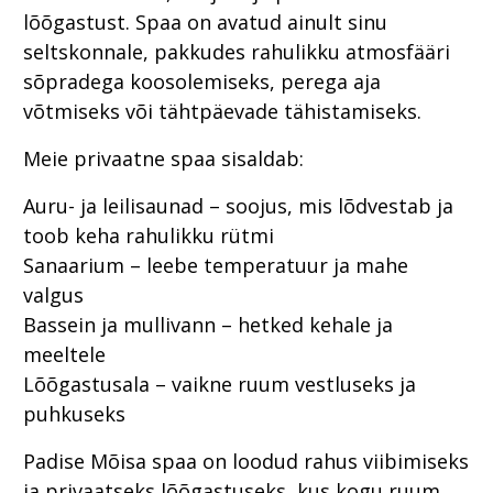
lõõgastust. Spaa on avatud ainult sinu
seltskonnale, pakkudes rahulikku atmosfääri
sõpradega koosolemiseks, perega aja
võtmiseks või tähtpäevade tähistamiseks.
Meie privaatne spaa sisaldab:
Auru- ja leilisaunad – soojus, mis lõdvestab ja
toob keha rahulikku rütmi
Sanaarium – leebe temperatuur ja mahe
valgus
Bassein ja mullivann – hetked kehale ja
meeltele
Lõõgastusala – vaikne ruum vestluseks ja
puhkuseks
Padise Mõisa spaa on loodud rahus viibimiseks
ja privaatseks lõõgastuseks, kus kogu ruum