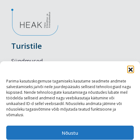
Turistile
Sündmused
Majutus
Parima kasutuskogemuse tagamiseks kasutame seadmete andmete
salvestamiseks ja/või neile juurdepääsuks selliseid tehnoloogiaid nagu
Maitseelamused
küpsised. Nende tehnoloogiate kasutamisega nõustudes lubate meil
töödelda selliseid andmeid nagu veebikasutaja käitumine või
Vaatamisväärsused
unikaalsed ID-d sellel veebisaidil. Nõusoleku andmata jätmine või
nõusoleku tagasivõtmine võib mõjutada teatud funktsioone ja
võimalusi.
Visit Tallinn
Turismiprofessionaalile
Nõustu