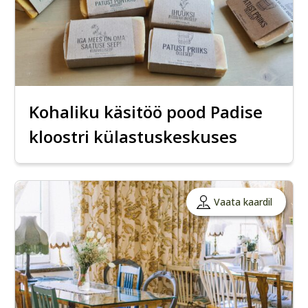
Kohaliku käsitöö pood Padise
kloostri külastuskeskuses
Vaata kaardil