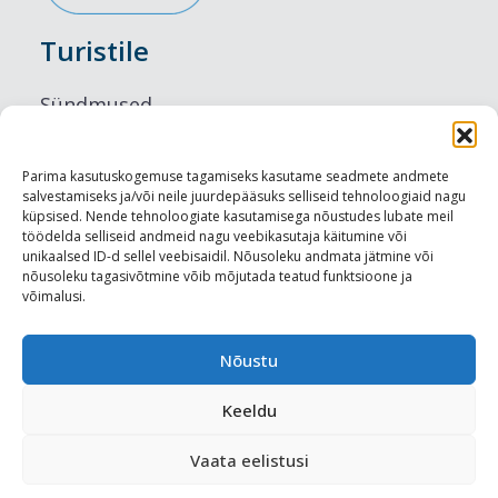
Turistile
Sündmused
Majutus
Parima kasutuskogemuse tagamiseks kasutame seadmete andmete
salvestamiseks ja/või neile juurdepääsuks selliseid tehnoloogiaid nagu
Maitseelamused
küpsised. Nende tehnoloogiate kasutamisega nõustudes lubate meil
töödelda selliseid andmeid nagu veebikasutaja käitumine või
Vaatamisväärsused
unikaalsed ID-d sellel veebisaidil. Nõusoleku andmata jätmine või
nõusoleku tagasivõtmine võib mõjutada teatud funktsioone ja
võimalusi.
Visit Tallinn
Turismiprofessionaalile
Nõustu
Keeldu
Harju-, Rapla- ja Läänemaa DMO
Vaata eelistusi
Meediakajastused