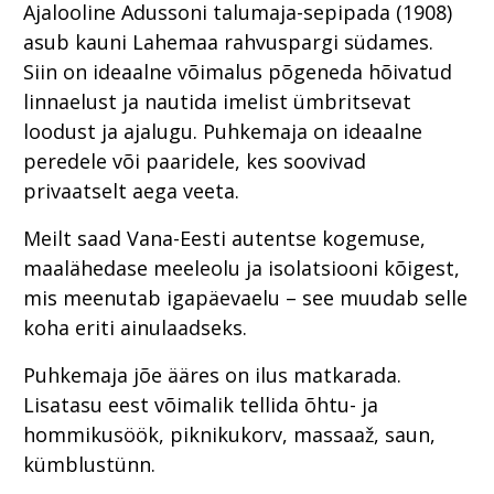
Ajalooline Adussoni talumaja-sepipada (1908)
asub kauni Lahemaa rahvuspargi südames.
Siin on ideaalne võimalus põgeneda hõivatud
linnaelust ja nautida imelist ümbritsevat
loodust ja ajalugu. Puhkemaja on ideaalne
peredele või paaridele, kes soovivad
privaatselt aega veeta.
Meilt saad Vana-Eesti autentse kogemuse,
maalähedase meeleolu ja isolatsiooni kõigest,
mis meenutab igapäevaelu – see muudab selle
koha eriti ainulaadseks.
Puhkemaja jõe ääres on ilus matkarada.
Lisatasu eest võimalik tellida õhtu- ja
hommikusöök, piknikukorv, massaaž, saun,
kümblustünn.