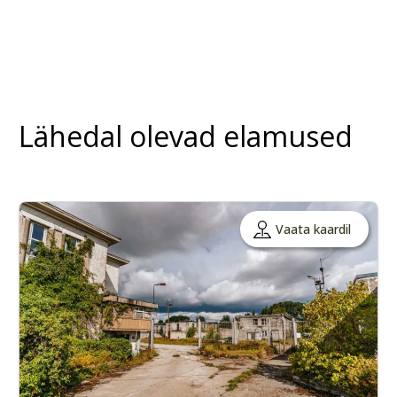
Lähedal olevad elamused
Vaata kaardil