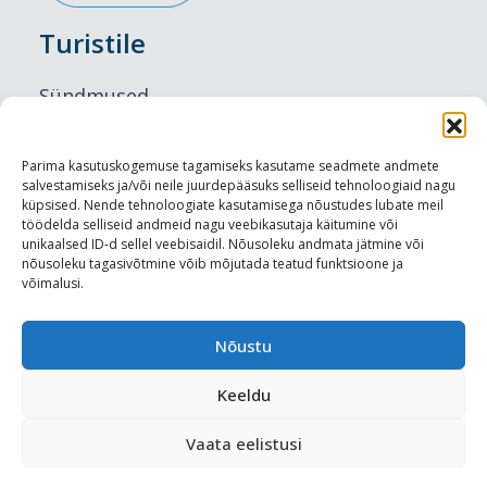
Turistile
Sündmused
Majutus
Parima kasutuskogemuse tagamiseks kasutame seadmete andmete
salvestamiseks ja/või neile juurdepääsuks selliseid tehnoloogiaid nagu
Maitseelamused
küpsised. Nende tehnoloogiate kasutamisega nõustudes lubate meil
töödelda selliseid andmeid nagu veebikasutaja käitumine või
Vaatamisväärsused
unikaalsed ID-d sellel veebisaidil. Nõusoleku andmata jätmine või
nõusoleku tagasivõtmine võib mõjutada teatud funktsioone ja
võimalusi.
Visit Tallinn
Turismiprofessionaalile
Nõustu
Keeldu
Harju-, Rapla- ja Läänemaa DMO
Vaata eelistusi
Meediakajastused