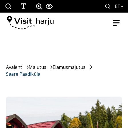
ET
Avaleht
Majutus
Elamusmajutus
Saare Paadiküla