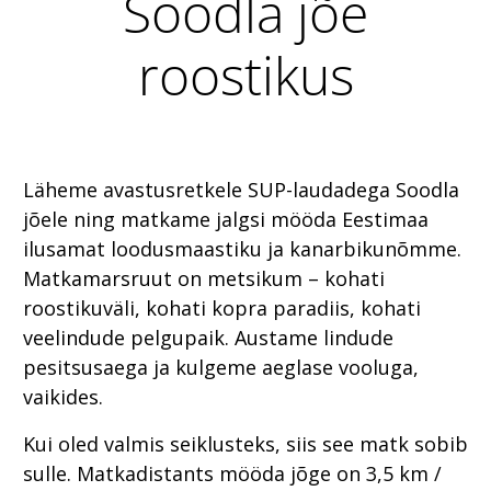
Soodla jõe
roostikus
Läheme avastusretkele SUP-laudadega Soodla
jõele ning matkame jalgsi mööda Eestimaa
ilusamat loodusmaastiku ja kanarbikunõmme.
Matkamarsruut on metsikum – kohati
roostikuväli, kohati kopra paradiis, kohati
veelindude pelgupaik. Austame lindude
pesitsusaega ja kulgeme aeglase vooluga,
vaikides.
Kui oled valmis seiklusteks, siis see matk sobib
sulle. Matkadistants mööda jõge on 3,5 km /