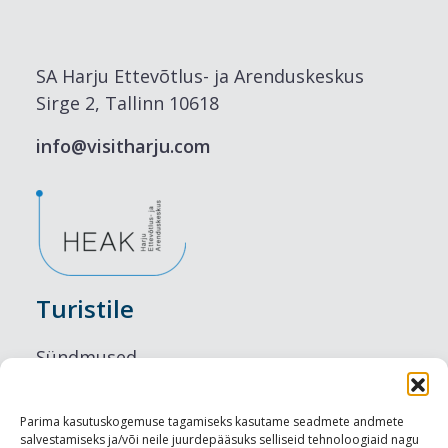
SA Harju Ettevõtlus- ja Arenduskeskus
Sirge 2, Tallinn 10618
info@visitharju.com
Turistile
Sündmused
Majutus
Parima kasutuskogemuse tagamiseks kasutame seadmete andmete
salvestamiseks ja/või neile juurdepääsuks selliseid tehnoloogiaid nagu