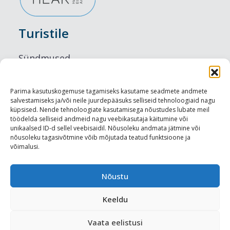
Turistile
Sündmused
Majutus
Parima kasutuskogemuse tagamiseks kasutame seadmete andmete
salvestamiseks ja/või neile juurdepääsuks selliseid tehnoloogiaid nagu
Maitseelamused
küpsised. Nende tehnoloogiate kasutamisega nõustudes lubate meil
töödelda selliseid andmeid nagu veebikasutaja käitumine või
Vaatamisväärsused
unikaalsed ID-d sellel veebisaidil. Nõusoleku andmata jätmine või
nõusoleku tagasivõtmine võib mõjutada teatud funktsioone ja
võimalusi.
Visit Tallinn
Turismiprofessionaalile
Nõustu
Keeldu
Harju-, Rapla- ja Läänemaa DMO
Vaata eelistusi
Meediakajastused