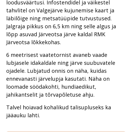
loodusväärtusi. Infostendidel ja väikestel
tahvlitel on Valgejärve kujunemise kaart ja
läbilõige ning metsatüüpide tutvustused.
Jalgraja pikkus on 6,5 km ning selle algus ja
lõpp asuvad Järveotsa järve kaldal RMK
Järveotsa lõkkekohas.
6 meetrisest vaatetornist avaneb vaade
lubjasele idakaldale ning järve suubuvatele
ojadele. Lubjatud onnis on näha, kuidas
ennevanasti järvelupja kasutati.
Näha on
loomade söödakohti, hundiaedikut,
jahikantselit ja tõrvapõletuse ahju.
Talvel hoiavad kohalikud talisupluseks ka
jääauku lahti.