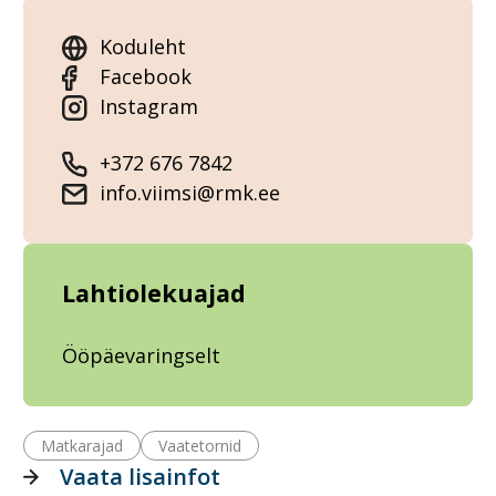
Koduleht
Facebook
Instagram
+372 676 7842
info.viimsi@rmk.ee
Lahtiolekuajad
Ööpäevaringselt
Matkarajad
Vaatetornid
Vaata lisainfot