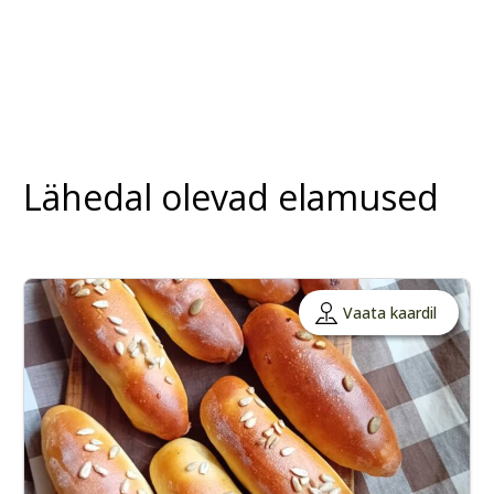
Lähedal olevad elamused
Vaata kaardil