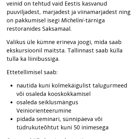
veinid on tehtud vaid Eestis kasvanud
puuviljadest, marjadest ja viinamarjadest ning
on pakkumisel isegi
Michelini
-tärniga
restoranides Saksamaal.
Valikus üle kümne erineva joogi, mida saab
ekskursioonil maitsta. Tallinnast saab külla
tulla ka liinibussiga.
Ettetellimisel saab:
nautida kuni kolmekäigulist talugurmeed
või osaleda kooskokkamisel
osaleda seiklusmängus
Veiniorienteerumine
pidada seminari, sünnipäeva või
tüdrukuteõhtut kuni 50 inimesega