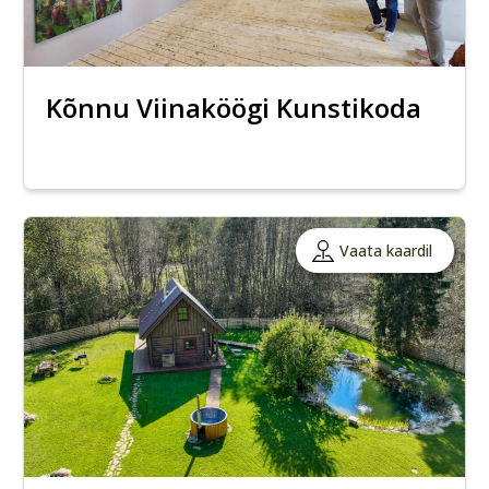
Kõnnu Viinaköögi Kunstikoda
Vaata kaardil