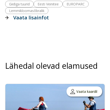
Giidiga tuurid
Eesti Veinitee
EUROPARC
Lemmikloomasõbralik
Vaata lisainfot
Lähedal olevad elamused
Vaata kaardil