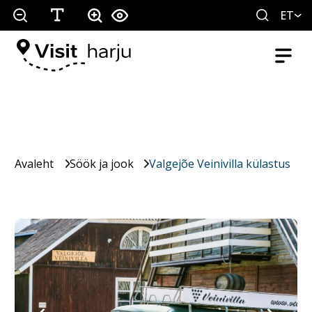
ET
Avaleht
Söök ja jook
Valgejõe Veinivilla külastus