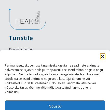
Turistile
Sündmused
Majutus
Parima kasutuskogemuse tagamiseks kasutame seadmete andmete
salvestamiseks ja/või neile juurdepääsuks selliseid tehnoloogiaid nagu
Maitseelamused
küpsised. Nende tehnoloogiate kasutamisega nõustudes lubate meil
töödelda selliseid andmeid nagu veebikasutaja käitumine või
Vaatamisväärsused
unikaalsed ID-d sellel veebisaidil. Nõusoleku andmata jätmine või
nõusoleku tagasivõtmine võib mõjutada teatud funktsioone ja
võimalusi.
Visit Tallinn
Turismiprofessionaalile
Nõustu